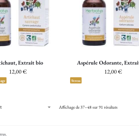
ichaut, Extrait bio
Aspérule Odorante, Extrai
12,00
€
12,00
€
nage
Stress
Affichage de 37–48 sur 91 résultats
rres
.