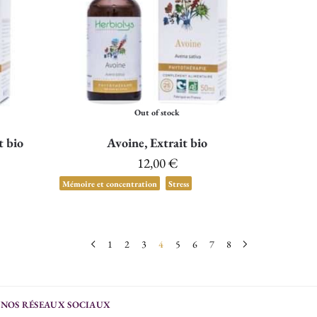
Out of stock
t bio
Avoine, Extrait bio
12,00
€
Mémoire et concentration
Stress
1
2
3
4
5
6
7
8
NOS RÉSEAUX SOCIAUX