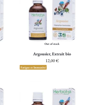
Out of stock
Argousier, Extrait bio
12,00
€
Fatigue et Immunité