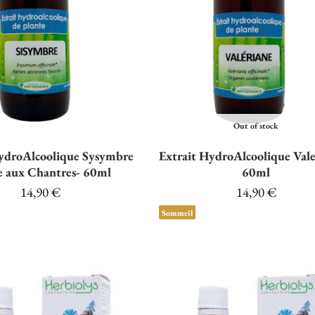
Out of stock
HydroAlcoolique Sysymbre
Extrait HydroAlcoolique Vale
 aux Chantres- 60ml
60ml
14,90
€
14,90
€
Sommeil