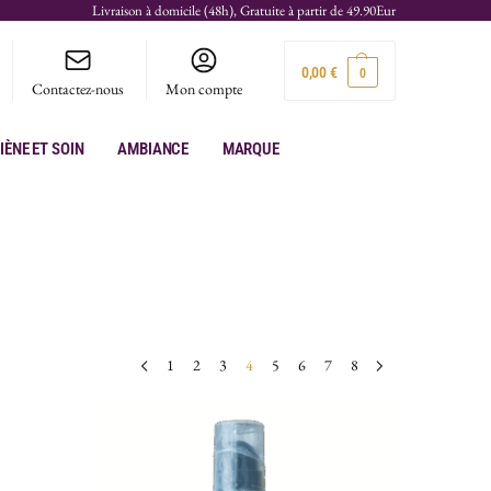
Livraison à domicile (48h), Gratuite à partir de 49.90Eur
0,00
€
0
Contactez-nous
Mon compte
iène et soin
Ambiance
Marque
1
2
3
4
5
6
7
8