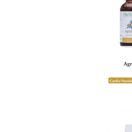
Agr
Cardio-Vascula