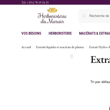
Tel: +33 6 78 19 34 25
Vos Besoins
Herboristerie
Macérats & Extra
Accueil
Extraits liquides et macérats de plantes
Extrait Hydro-A
/
/
Extr