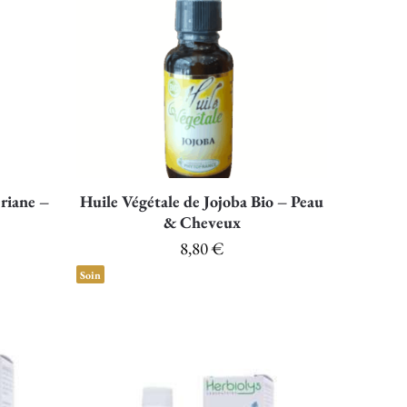
riane –
Huile Végétale de Jojoba Bio – Peau
& Cheveux
8,80
€
Soin