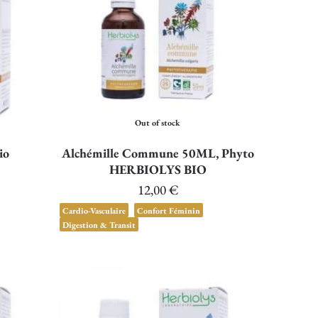
Out of stock
io
Alchémille Commune 50ML, Phyto
HERBIOLYS BIO
12,00
€
Cardio-Vasculaire
Confort Féminin
Digestion & Transit