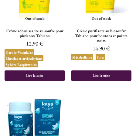
Out of stock
Out of stock
Crème adoucissante au soufre pour
Crème purifiante au biosoufre
pieds secs Tabiano
Tabiano pour boutons et points
noirs
12,90
€
14,90
€
Cardio-Vasculaire
Métabolisme
Soin
Muscles et articulations
Sphère Respiratoire
Lire la suite
Lire la suite