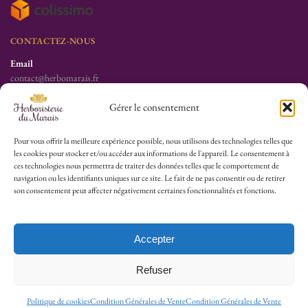
CONTACTEZ-NOUS
Email
contact@herbomarais.fr
Téléphone
Gérer le consentement
+33 6 78 19 34 25
S’adresser à l’herboristerie :
Pour vous offrir la meilleure expérience possible, nous utilisons des technologies telles que
les cookies pour stocker et/ou accéder aux informations de l'appareil. Le consentement à
6 rue des Filles du Calvaire
ces technologies nous permettra de traiter des données telles que le comportement de
75003 Paris
navigation ou les identifiants uniques sur ce site. Le fait de ne pas consentir ou de retirer
France
son consentement peut affecter négativement certaines fonctionnalités et fonctions.
HEURES D’OUVERTURE
Lu-Sa : 10h30/13h30 – 14h30/19h30
Accepter
Dim (Oct à Mai) : 12h/17h30
Refuser
© 2026 Herboristerie du Marais.
Politique de cookies
Condition Générales de Vente
Condition Générales de Vente