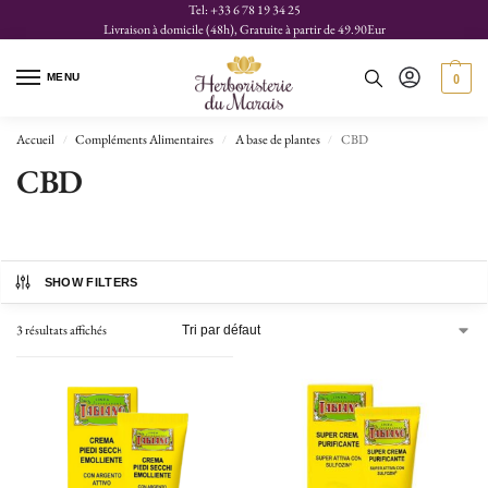
Tel: +33 6 78 19 34 25
Livraison à domicile (48h), Gratuite à partir de 49.90Eur
MENU
0
Accueil
Compléments Alimentaires
A base de plantes
CBD
/
/
/
CBD
SHOW FILTERS
3 résultats affichés