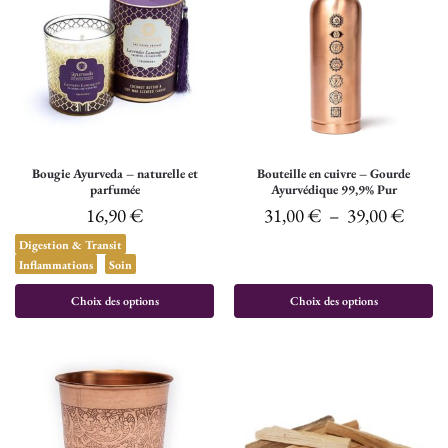
Bougie Ayurveda – naturelle et
Bouteille en cuivre – Gourde
parfumée
Ayurvédique 99,9% Pur
16,90
€
31,00
€
–
39,00
€
Digestion & Transit
Inflammations
Soin
Choix des options
Choix des options