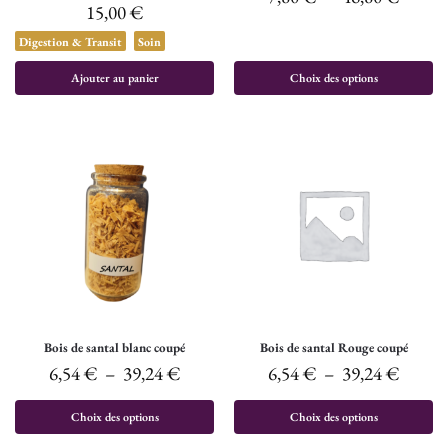
15,00
€
Digestion & Transit
Soin
Ajouter au panier
Choix des options
Bois de santal blanc coupé
Bois de santal Rouge coupé
6,54
€
–
39,24
€
6,54
€
–
39,24
€
Choix des options
Choix des options