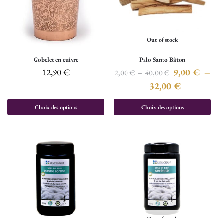
Out of stock
Gobelet en cuivre
Palo Santo Bâton
12,90
€
9,00
€
–
2,00
€
–
40,00
€
32,00
€
Choix des options
Choix des options