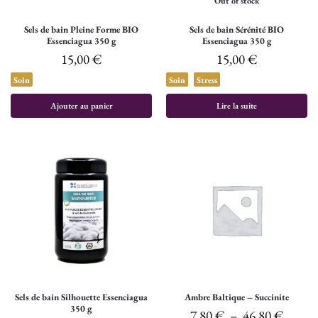
Out of stock
Sels de bain Pleine Forme BIO
Sels de bain Sérénité BIO
Essenciagua 350 g
Essenciagua 350 g
15,00
€
15,00
€
Soin
Soin
Stress
Ajouter au panier
Lire la suite
Sels de bain Silhouette Essenciagua
Ambre Baltique – Succinite
350 g
7,80
€
–
46,80
€