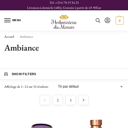
Tel: +33 6 78 19 34 25
Livraison à domicile (48h), Gratuite à partir de 49.90Eur
MENU
0
Accueil
Ambiance
/
Ambiance
SHOW FILTERS
Affichage de 1–12 sur 32 résultats
1
2
3