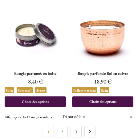
Bougie parfumée en boite
Bougie parfumée Bol en cuivre
8,40
€
18,90
€
Soin
Sommeil
Stress
Inflammations
Soin
Choix des options
Choix des options
Affichage de 1–12 sur 32 résultats
1
2
3