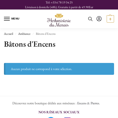
Tel: +33 6 78 19 34 25
Livraison à domicile (48h), Gratuite à partir de 49.90Eur
MENU
0
Accueil
Ambiance
Bâtons d'Encens
/
/
Bâtons d'Encens
Aucun produit ne correspond à votre sélection.
Découvrez notre boutique dédiée aux minéraux :
Encens & Pierres
.
NOS RÉSEAUX SOCIAUX