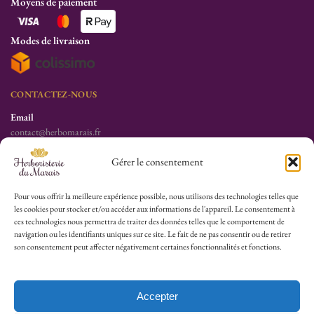
Moyens de paiement
Modes de livraison
CONTACTEZ-NOUS
Email
contact@herbomarais.fr
Téléphone
Gérer le consentement
+33 6 78 19 34 25
S’adresser à l’herboristerie :
Pour vous offrir la meilleure expérience possible, nous utilisons des technologies telles que
les cookies pour stocker et/ou accéder aux informations de l'appareil. Le consentement à
6 rue des Filles du Calvaire
ces technologies nous permettra de traiter des données telles que le comportement de
75003 Paris
navigation ou les identifiants uniques sur ce site. Le fait de ne pas consentir ou de retirer
France
son consentement peut affecter négativement certaines fonctionnalités et fonctions.
HEURES D’OUVERTURE
Lu-Sa : 10h30/13h30 – 14h30/19h30
Accepter
Dim (Oct à Mai) : 12h/17h30