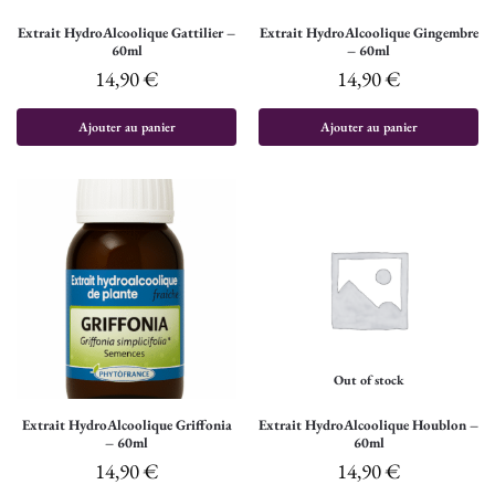
Extrait HydroAlcoolique Gattilier –
Extrait HydroAlcoolique Gingembre
60ml
– 60ml
14,90
€
14,90
€
Ajouter au panier
Ajouter au panier
Out of stock
Extrait HydroAlcoolique Griffonia
Extrait HydroAlcoolique Houblon –
– 60ml
60ml
14,90
€
14,90
€