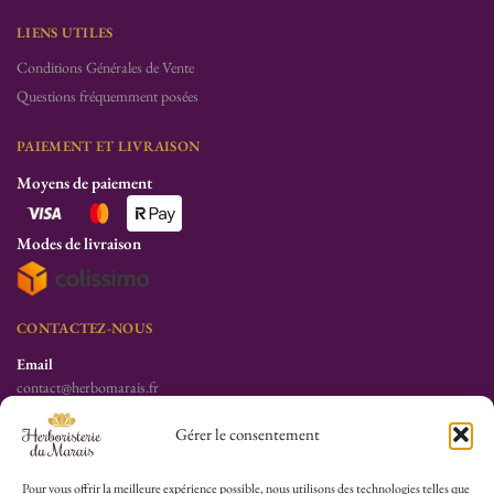
LIENS UTILES
Conditions Générales de Vente
Questions fréquemment posées
PAIEMENT ET LIVRAISON
Moyens de paiement
Modes de livraison
CONTACTEZ-NOUS
Email
contact@herbomarais.fr
Téléphone
Gérer le consentement
+33 6 78 19 34 25
S’adresser à l’herboristerie :
Pour vous offrir la meilleure expérience possible, nous utilisons des technologies telles que