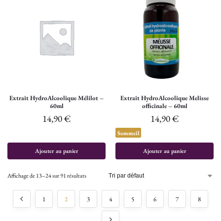
Extrait HydroAlcoolique Mélilot –
Extrait HydroAlcoolique Melisse
60ml
officinale – 60ml
14,90
€
14,90
€
Sommeil
Ajouter au panier
Ajouter au panier
Affichage de 13–24 sur 91 résultats
1
2
3
4
5
6
7
8