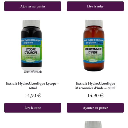
Ajouter au panier
Lire la suite
Out of stock
Extrait HydroAlcoolique Lycope –
Extrait HydroAlcoolique
60ml
Marronnier d’inde – 60ml
14,90
€
14,90
€
Lire la suite
Ajouter au panier