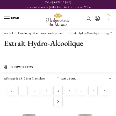
Tel: +33 6 78 19 34 25
Livraison à domicile (48h), Gratuite à partir de 49.90Eur
MENU
0
Accueil
Extraits liquides et macérats de plantes
Extrait Hydro-Alcoolique
Page 2
/
/
/
Extrait Hydro-Alcoolique
SHOW FILTERS
Affichage de 13–24 sur 91 résultats
1
2
3
4
5
6
7
8