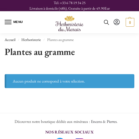
Tel: +33 6 78 19 34 25
Livraison à domicile (48h), Gratuite à partir de 49.90Eur
MENU
0
Accueil
Herboristerie
Plantes au gramme
/
/
Plantes au gramme
Aucun produit ne correspond à votre sélection.
Découvrez notre boutique dédiée aux minéraux :
Encens & Pierres
.
NOS RÉSEAUX SOCIAUX