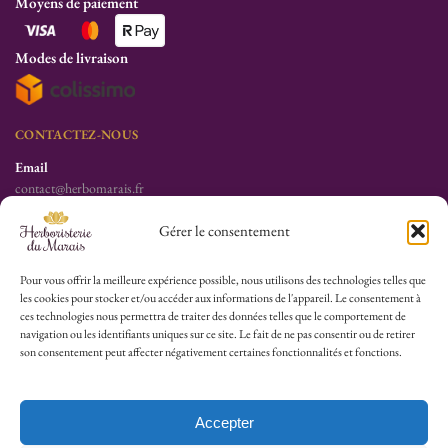
Moyens de paiement
Modes de livraison
CONTACTEZ-NOUS
Email
contact@herbomarais.fr
Téléphone
Gérer le consentement
+33 6 78 19 34 25
S’adresser à l’herboristerie :
Pour vous offrir la meilleure expérience possible, nous utilisons des technologies telles que
les cookies pour stocker et/ou accéder aux informations de l'appareil. Le consentement à
6 rue des Filles du Calvaire
ces technologies nous permettra de traiter des données telles que le comportement de
75003 Paris
navigation ou les identifiants uniques sur ce site. Le fait de ne pas consentir ou de retirer
France
son consentement peut affecter négativement certaines fonctionnalités et fonctions.
HEURES D’OUVERTURE
Lu-Sa : 10h30/13h30 – 14h30/19h30
Accepter
Dim (Oct à Mai) : 12h/17h30