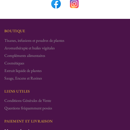
BOUTIQUE
Tisanes, infusions et poudres de plantes
Aromathérapie et huiles végétales
Compléments alimentaires
Cosmétiques
Extrait liquide de plantes
Sauge, Encens et Resines
LIENS UTILES
Conditions Générales de Vente
Questions fréquemment posées
PAIEMENT ET LIVRAISON