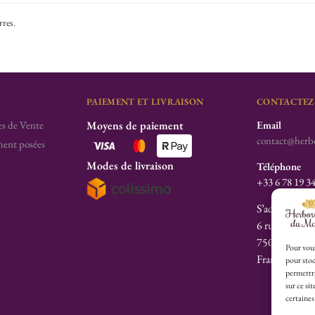
rres
.
PAIEMENT ET LIVRAISON
CONTACTEZ
s de Vente
Moyens de paiement
Email
contact@herbo
ent posées
Modes de livraison
Téléphone
+33 6 78 19 3
S’adresser à l’
6 rue des Fill
75003 Paris
Pour vous
France
pour stoc
permettra
sur ce si
certaines