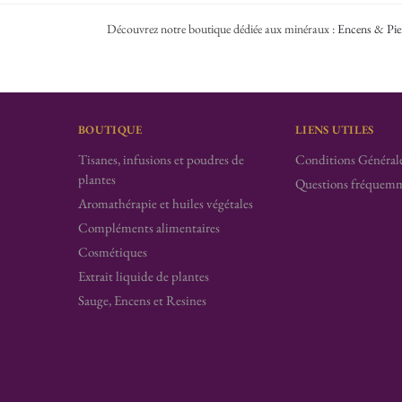
Découvrez notre boutique dédiée aux minéraux :
Encens & Pie
BOUTIQUE
LIENS UTILES
Tisanes, infusions et poudres de
Conditions Générale
plantes
Questions fréquemm
Aromathérapie et huiles végétales
Compléments alimentaires
Cosmétiques
Extrait liquide de plantes
Sauge, Encens et Resines