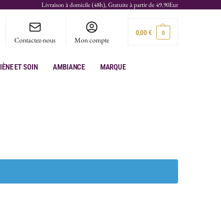
Livraison à domicile (48h), Gratuite à partir de 49.90Eur
0,00
€
0
Contactez-nous
Mon compte
iène et soin
Ambiance
Marque