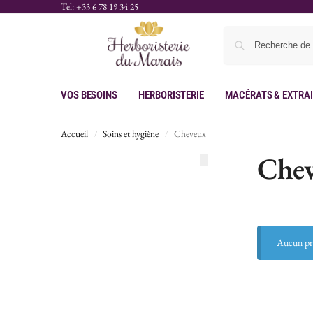
Tel: +33 6 78 19 34 25
Vos Besoins
Herboristerie
Macérats & Extra
Accueil
Soins et hygiène
Cheveux
/
/
Che
Aucun pro