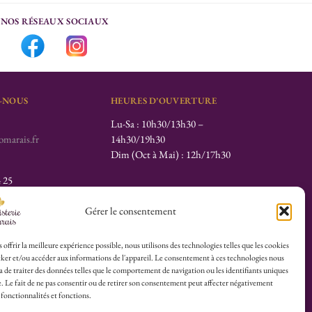
NOS RÉSEAUX SOCIAUX
-NOUS
HEURES D’OUVERTURE
Lu-Sa : 10h30/13h30 –
marais.fr
14h30/19h30
Dim (Oct à Mai) : 12h/17h30
4 25
herboristerie :
Gérer le consentement
es du Calvaire
 offrir la meilleure expérience possible, nous utilisons des technologies telles que les cookies
ker et/ou accéder aux informations de l'appareil. Le consentement à ces technologies nous
 de traiter des données telles que le comportement de navigation ou les identifiants uniques
© 2026 Herboristerie du Marais.
te. Le fait de ne pas consentir ou de retirer son consentement peut affecter négativement
 fonctionnalités et fonctions.