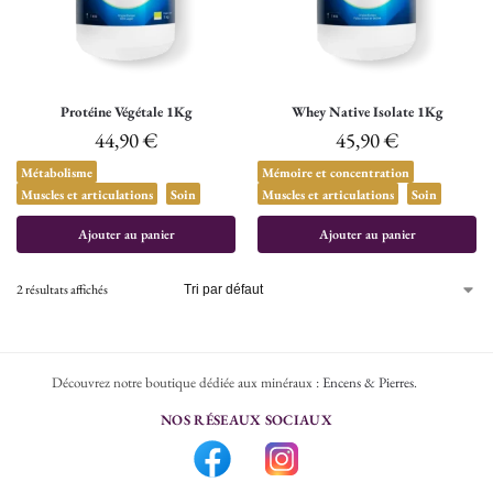
Protéine Végétale 1Kg
Whey Native Isolate 1Kg
44,90
€
45,90
€
Métabolisme
Mémoire et concentration
Muscles et articulations
Soin
Muscles et articulations
Soin
Ajouter au panier
Ajouter au panier
2 résultats affichés
Découvrez notre boutique dédiée aux minéraux :
Encens & Pierres
.
NOS RÉSEAUX SOCIAUX