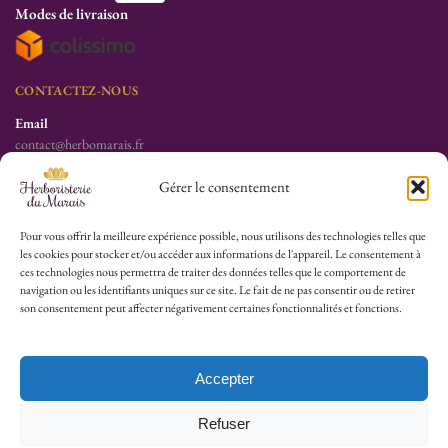
Modes de livraison
CONTACTEZ-NOUS
Email
contact@herbomarais.fr
Téléphone
Gérer le consentement
+33 6 78 19 34 25
S’adresser à l’herboristerie :
Pour vous offrir la meilleure expérience possible, nous utilisons des technologies telles que
les cookies pour stocker et/ou accéder aux informations de l'appareil. Le consentement à
6 rue des Filles du Calvaire
ces technologies nous permettra de traiter des données telles que le comportement de
75003 Paris
navigation ou les identifiants uniques sur ce site. Le fait de ne pas consentir ou de retirer
France
son consentement peut affecter négativement certaines fonctionnalités et fonctions.
HEURES D’OUVERTURE
Lu-Sa : 10h30/13h30 – 14h30/19h30
Accepter
Dim (Oct à Mai) : 12h/17h30
Refuser