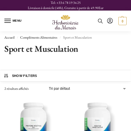
Tel: +33 6 78 19 34 25
Livraison à domicile (48h), Gratuite à partir de 49.90Eur
MENU
0
Accueil
Compléments Alimentaires
Sport et Musculation
/
/
Sport et Musculation
SHOW FILTERS
2 résultats affichés