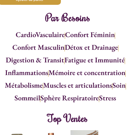
Par Besoins
CardioVasculaire
Confort Féminin
Confort Masculin
Détox et Drainage
Digestion & Transit
Fatigue et Immunité
Inflammations
Mémoire et concentration
Métabolisme
Muscles et articulations
Soin
Sommeil
Sphère Respiratoire
Stress
Top Ventes