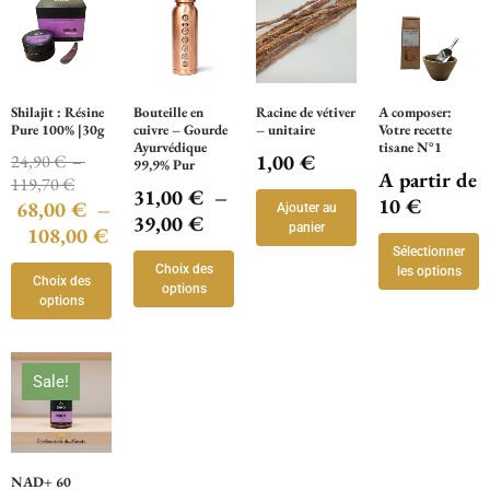
Shilajit : Résine
Bouteille en
Racine de vétiver
A composer:
Pure 100% |30g
cuivre – Gourde
– unitaire
Votre recette
Ayurvédique
tisane N°1
1,00
€
24,90
€
–
99,9% Pur
A partir de
119,70
€
31,00
€
–
10 €
68,00
€
–
Ajouter au
39,00
€
panier
108,00
€
Sélectionner
Choix des
les options
Choix des
options
options
Sale!
NAD+ 60