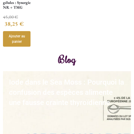
gélules : Synergie
NR + TMG
45,00
€
38,25
€
Ajouter au
panier
Blog
Iode dans le Sea Moss : Pourquoi la
confusion des espèces alimente
une fausse crainte thyroïdienne