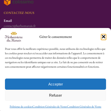
CONTACTEZ-NOUS
Email
contact@herbomarais.fr
Téléphone
Gérer le consentement
+33 6 78 19 34 25
S’adresser à l’herboristerie :
Pour vous offrir la meilleure expérience possible, nous utilisons des technologies telles que
les cookies pour stocker et/ou accéder aux informations de l'appareil. Le consentement à
6 rue des Filles du Calvaire
ces technologies nous permettra de traiter des données telles que le comportement de
75003 Paris
navigation ou les identifiants uniques sur ce site. Le fait de ne pas consentir ou de retirer
France
son consentement peut affecter négativement certaines fonctionnalités et fonctions.
HEURES D’OUVERTURE
Lu-Sa : 10h30/13h30 – 14h30/19h30
Accepter
Dim (Oct à Mai) : 12h/17h30
Refuser
© 2026 Herboristerie du Marais.
Politique de cookies
Condition Générales de Vente
Condition Générales de Vente