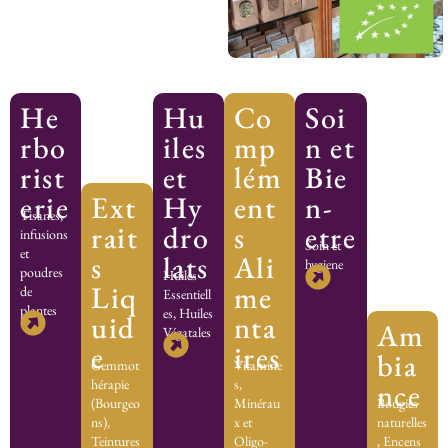
He
Hu
Co
Soi
rbo
iles
mp
n et
rist
et
lém
Bie
erie
Ext
Hy
ent
n-
Tisanes,
rait
dro
s
etre
infusions
Soin et
et
s
lats
Ali
hygiene
poudres
Huiles
Liq
me
de
Essentiell
plantes
es, Huiles
uid
nta
Am
Végatales
e
ires
bia
Gemmot
Vitamine
hérapie
s,
nce
(Bourgeo
Minérau
Bougies
ns),
x et
naturelles
Teintures
Oligo-
, Encens