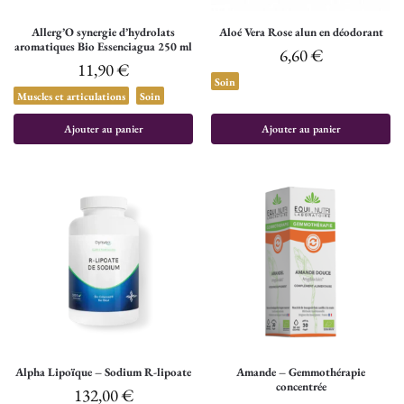
Allerg’O synergie d’hydrolats
Aloé Vera Rose alun en déodorant
aromatiques Bio Essenciagua 250 ml
6,60
€
11,90
€
Soin
Muscles et articulations
Soin
Ajouter au panier
Ajouter au panier
Alpha Lipoïque – Sodium R-lipoate
Amande – Gemmothérapie
concentrée
132,00
€