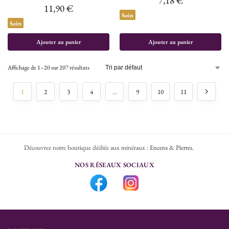
7,18
€
11,90
€
Soin
Soin
Ajouter au panier
Ajouter au panier
Affichage de 1–20 sur 207 résultats
1
2
3
4
…
9
10
11
Découvrez notre boutique dédiée aux minéraux :
Encens & Pierres
.
NOS RÉSEAUX SOCIAUX