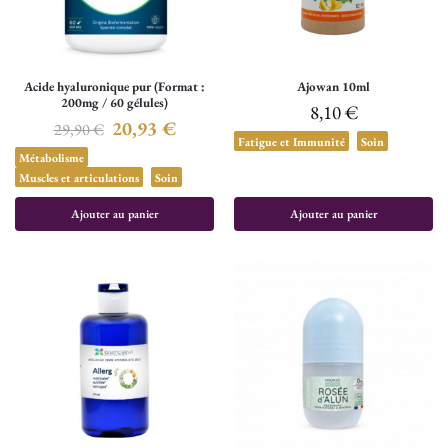
Acide hyaluronique pur (Format :
Ajowan 10ml
200mg / 60 gélules)
8,10
€
20,93
€
29,90
€
Fatigue et Immunité
Soin
Métabolisme
Muscles et articulations
Soin
Ajouter au panier
Ajouter au panier