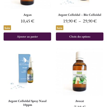
Argan
Argent Colloïdal – Bio Colloidal
10,45
€
19,90
€
–
29,90
€
Soin
Soin
Ajouter au panier
Choix des options
Argent Colloïdal Spray Nasal
Avocat
10ppm