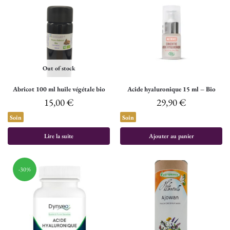
Out of stock
Abricot 100 ml huile végétale bio
Acide hyaluronique 15 ml – Bio
15,00
€
29,90
€
Soin
Soin
Lire la suite
Ajouter au panier
-30%