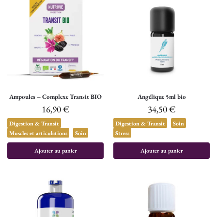
Ampoules – Complexe Transit BIO
Angélique 5ml bio
16,90
€
34,50
€
Digestion & Transit
Digestion & Transit
Soin
Muscles et articulations
Soin
Stress
Ajouter au panier
Ajouter au panier