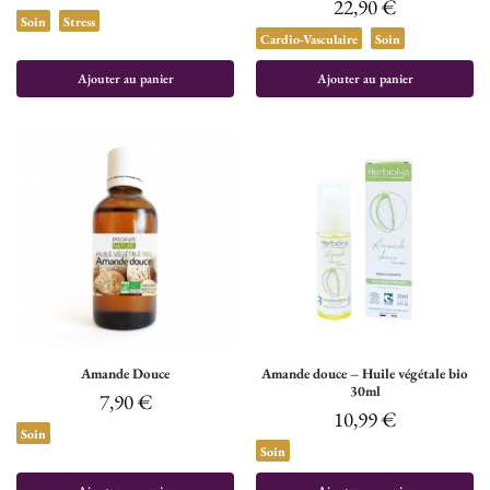
22,90
€
Soin
Stress
Cardio-Vasculaire
Soin
Ajouter au panier
Ajouter au panier
Amande Douce
Amande douce – Huile végétale bio
30ml
7,90
€
10,99
€
Soin
Soin