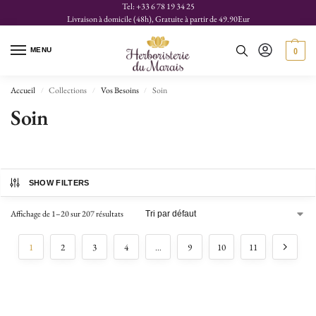
Tel: +33 6 78 19 34 25
Livraison à domicile (48h), Gratuite à partir de 49.90Eur
MENU
0
Accueil
Collections
Vos Besoins
Soin
/
/
/
Soin
SHOW FILTERS
Affichage de 1–20 sur 207 résultats
1
2
3
4
…
9
10
11