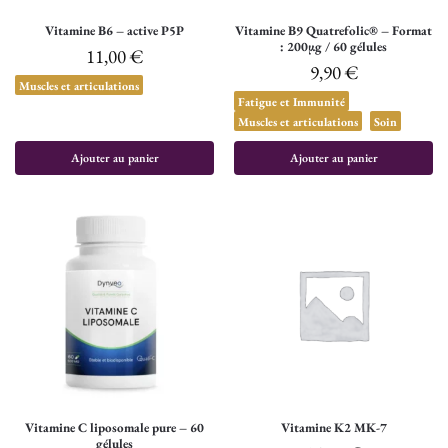
Vitamine B6 – active P5P
Vitamine B9 Quatrefolic® – Format
: 200µg / 60 gélules
11,00
€
9,90
€
Muscles et articulations
Fatigue et Immunité
Muscles et articulations
Soin
Ajouter au panier
Ajouter au panier
Vitamine C liposomale pure – 60
Vitamine K2 MK-7
gélules