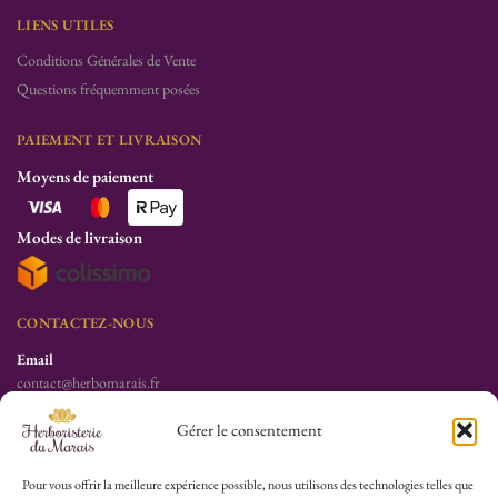
LIENS UTILES
Conditions Générales de Vente
Questions fréquemment posées
PAIEMENT ET LIVRAISON
Moyens de paiement
Modes de livraison
CONTACTEZ-NOUS
Email
contact@herbomarais.fr
Téléphone
Gérer le consentement
+33 6 78 19 34 25
S’adresser à l’herboristerie :
Pour vous offrir la meilleure expérience possible, nous utilisons des technologies telles que