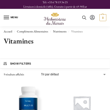
Tel: +33 6 78 19 34 25
Livraison à domicile (48h), Gratuite à partir de 49.90Eur
MENU
0
Accueil
Compléments Alimentaires
Nutriments
Vitamines
/
/
/
Vitamines
SHOW FILTERS
9 résultats affichés