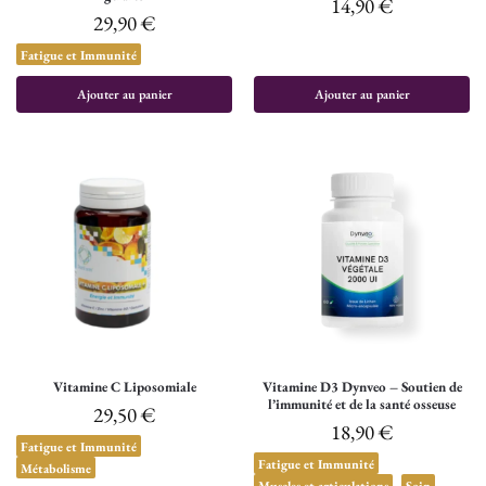
14,90
€
29,90
€
Fatigue et Immunité
Ajouter au panier
Ajouter au panier
Vitamine C Liposomiale
Vitamine D3 Dynveo – Soutien de
l’immunité et de la santé osseuse
29,50
€
18,90
€
Fatigue et Immunité
Fatigue et Immunité
Métabolisme