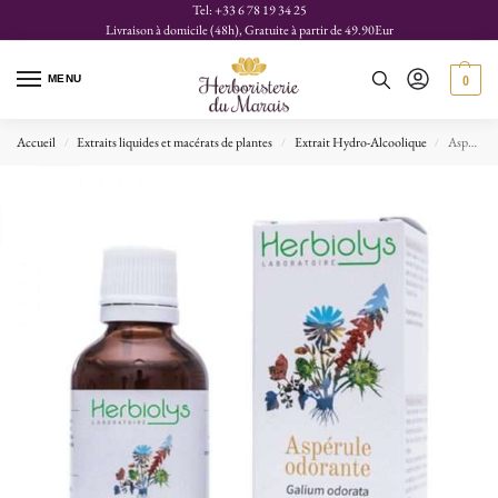
Tel: +33 6 78 19 34 25
Livraison à domicile (48h), Gratuite à partir de 49.90Eur
MENU
0
Accueil
Extraits liquides et macérats de plantes
Extrait Hydro-Alcoolique
Aspérule Odorante, Extrait bio
/
/
/