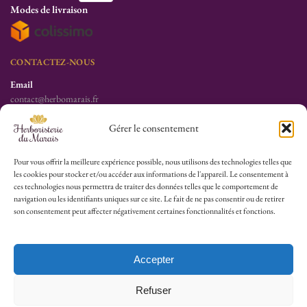
Modes de livraison
CONTACTEZ-NOUS
Email
contact@herbomarais.fr
Téléphone
Gérer le consentement
+33 6 78 19 34 25
S’adresser à l’herboristerie :
Pour vous offrir la meilleure expérience possible, nous utilisons des technologies telles que
les cookies pour stocker et/ou accéder aux informations de l'appareil. Le consentement à
6 rue des Filles du Calvaire
ces technologies nous permettra de traiter des données telles que le comportement de
75003 Paris
navigation ou les identifiants uniques sur ce site. Le fait de ne pas consentir ou de retirer
France
son consentement peut affecter négativement certaines fonctionnalités et fonctions.
HEURES D’OUVERTURE
Lu-Sa : 10h30/13h30 – 14h30/19h30
Accepter
Dim (Oct à Mai) : 12h/17h30
Refuser