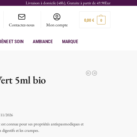
Livraison à domicile (48h), Gratuite à partir de 49.90Eur
0,00
€
0
Contactez-nous
Mon compte
iène et soin
Ambiance
Marque
Vert 5ml bio
:
11/2026
rt est connue pour ses propriétés antispasmodiques et
s digestifs et les crampes.