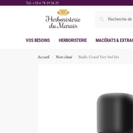
Tel: +33 6 78 19 34 25
Vos Besoins
Herboristerie
Macérats & Extra
Accueil
Non classé
Basilic Grand Vert 5ml bio
/
/