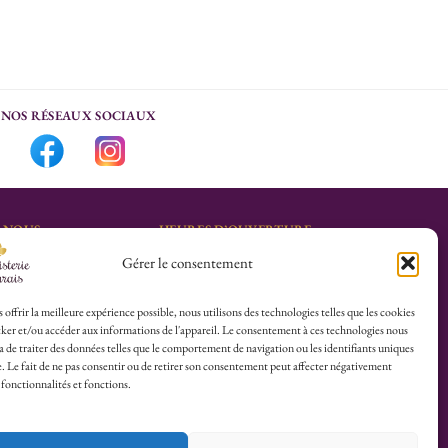
NOS RÉSEAUX SOCIAUX
-NOUS
HEURES D’OUVERTURE
Gérer le consentement
Lu-Sa : 10h30/13h30 –
marais.fr
14h30/19h30
Dim (Oct à Mai) : 12h/17h30
 offrir la meilleure expérience possible, nous utilisons des technologies telles que les cookies
ker et/ou accéder aux informations de l'appareil. Le consentement à ces technologies nous
4 25
 de traiter des données telles que le comportement de navigation ou les identifiants uniques
te. Le fait de ne pas consentir ou de retirer son consentement peut affecter négativement
herboristerie :
 fonctionnalités et fonctions.
es du Calvaire