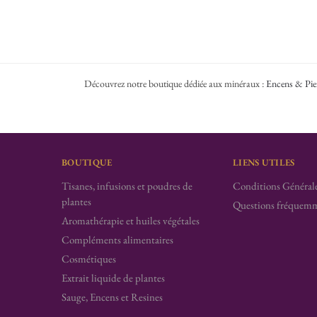
Découvrez notre boutique dédiée aux minéraux :
Encens & Pie
BOUTIQUE
LIENS UTILES
Tisanes, infusions et poudres de
Conditions Générale
plantes
Questions fréquemm
Aromathérapie et huiles végétales
Compléments alimentaires
Cosmétiques
Extrait liquide de plantes
Sauge, Encens et Resines