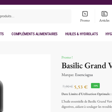
Recherche
Promo
Articles
its
Compléments Alimentaires
Huiles & hydrolats
Hyg
Promo !
Basilic Grand 
Marque:
Essenciagua
7,90
€
5,53
€
-30%
Date Limite d'Utilisation Optimale 
L’huile essentielle de Basilic Grand Ve
digestives, aidant à soulager les trouble