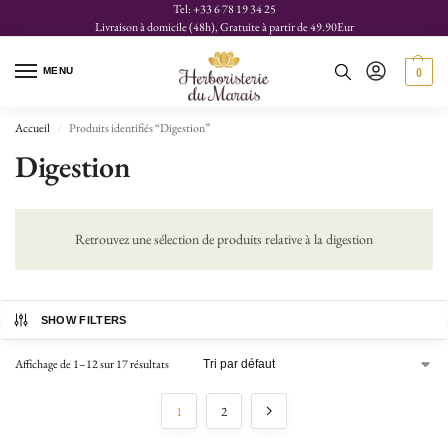
Tel: +33 6 78 19 34 25
Livraison à domicile (48h), Gratuite à partir de 49.90Eur
MENU
0
Accueil
Produits identifiés “Digestion”
/
Digestion
Retrouvez une sélection de produits relative à la digestion
SHOW FILTERS
Affichage de 1–12 sur 17 résultats
1
2