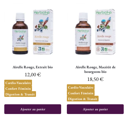
Airelle Rouge, Extrait bio
Airelle Rouge, Macérât de
bourgeons bio
12,00
€
18,50
€
Cardio-Vasculaire
Cardio-Vasculaire
Confort Féminin
Confort Féminin
Digestion & Transit
Digestion & Transit
Ajouter au panier
Ajouter au panier