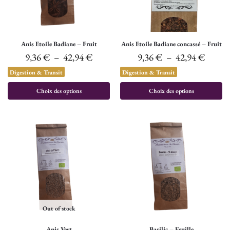
Anis Etoile Badiane – Fruit
Anis Etoile Badiane concassé – Fruit
9,36
€
–
42,94
€
9,36
€
–
42,94
€
Digestion & Transit
Digestion & Transit
Choix des options
Choix des options
Out of stock
Anis Vert
Basilic – Feuille