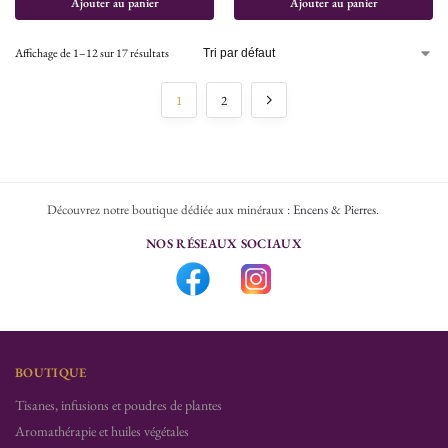
Ajouter au panier
Ajouter au panier
Affichage de 1–12 sur 17 résultats
1
2
Découvrez notre boutique dédiée aux minéraux :
Encens & Pierres
.
NOS RÉSEAUX SOCIAUX
BOUTIQUE
Tisanes, infusions et poudres de plantes
Aromathérapie et huiles végétales