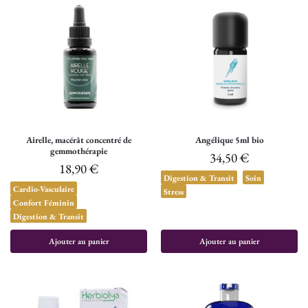
Airelle, macérât concentré de
Angélique 5ml bio
gemmothérapie
34,50
€
18,90
€
Digestion & Transit
Soin
Cardio-Vasculaire
Stress
Confort Féminin
Digestion & Transit
Ajouter au panier
Ajouter au panier