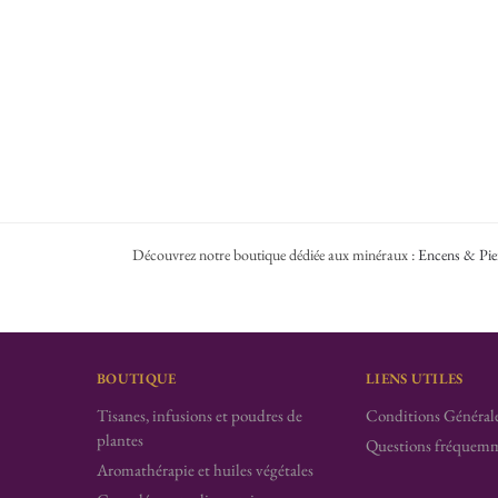
Découvrez notre boutique dédiée aux minéraux :
Encens & Pie
BOUTIQUE
LIENS UTILES
Tisanes, infusions et poudres de
Conditions Générale
plantes
Questions fréquemm
Aromathérapie et huiles végétales