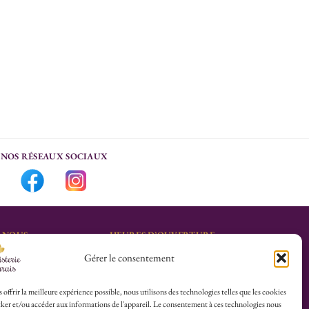
NOS RÉSEAUX SOCIAUX
-NOUS
HEURES D’OUVERTURE
Gérer le consentement
Lu-Sa : 10h30/13h30 –
marais.fr
14h30/19h30
Dim (Oct à Mai) : 12h/17h30
 offrir la meilleure expérience possible, nous utilisons des technologies telles que les cookies
ker et/ou accéder aux informations de l'appareil. Le consentement à ces technologies nous