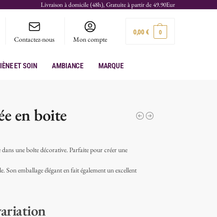
Livraison à domicile (48h), Gratuite à partir de 49.90Eur
0,00
€
0
Contactez-nous
Mon compte
iène et soin
Ambiance
Marque
e en boite
 dans une boîte décorative. Parfaite pour créer une
le. Son emballage élégant en fait également un excellent
variation