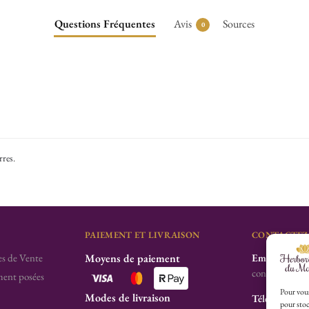
Questions Fréquentes
Avis
Sources
0
rres
.
PAIEMENT ET LIVRAISON
CONTACTEZ
s de Vente
Moyens de paiement
Email
contact@herbo
ent posées
Pour vous
Modes de livraison
Téléphone
pour stoc