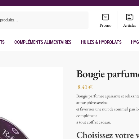
Recherche
Promo
Articles
its
Compléments Alimentaires
Huiles & hydrolats
Hyg
Bougie parfumé
8,40
€
Bougie parfumée apaisante et relaxante
atmosphère sereine
et favoriser une nuit de sommeil paisib
complément
à tout coffret cadeau.
Choisissez votre 