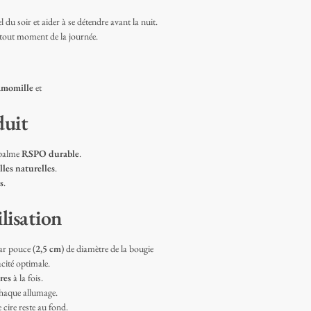
du soir et aider à se détendre avant la nuit.
tout moment de la journée.
momille
et
duit
 palme
RSPO durable
.
lles naturelles
.
s
.
lisation
r pouce (
2,5 cm
) de diamètre de la bougie
acité optimale.
res
à la fois.
haque allumage.
 cire reste au fond.