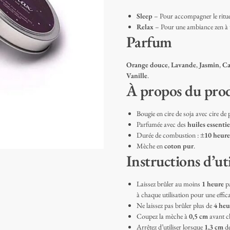
Sleep
– Pour accompagner le rituel 
Relax
– Pour une ambiance zen à 
Parfum
Orange douce
,
Lavande
,
Jasmin
,
Ca
Vanille
.
À propos du pro
Bougie en cire de soja avec cire de
Parfumée avec des
huiles essentie
Durée de combustion :
±10 heure
Mèche en
coton pur
.
Instructions d’uti
Laissez brûler au moins
1 heure
pa
à chaque utilisation pour une effic
Ne laissez pas brûler plus de
4 heu
Coupez la mèche à
0,5 cm
avant c
Arrêtez d’utiliser lorsque
1,3 cm
de