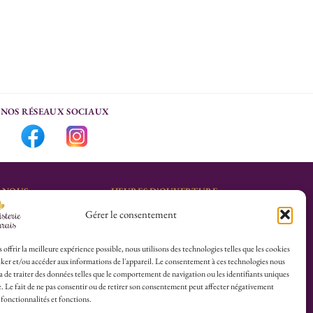
NOS RÉSEAUX SOCIAUX
-NOUS
HEURES D’OUVERTURE
Gérer le consentement
Lu-Sa : 10h30/13h30 –
marais.fr
14h30/19h30
Dim (Oct à Mai) : 12h/17h30
 offrir la meilleure expérience possible, nous utilisons des technologies telles que les cookies
ker et/ou accéder aux informations de l'appareil. Le consentement à ces technologies nous
4 25
 de traiter des données telles que le comportement de navigation ou les identifiants uniques
te. Le fait de ne pas consentir ou de retirer son consentement peut affecter négativement
herboristerie :
 fonctionnalités et fonctions.