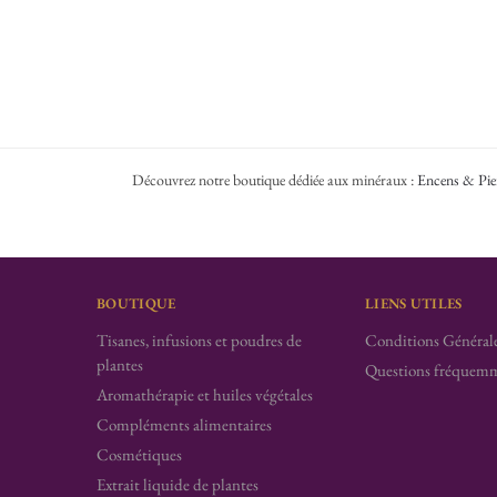
Découvrez notre boutique dédiée aux minéraux :
Encens & Pie
BOUTIQUE
LIENS UTILES
Tisanes, infusions et poudres de
Conditions Générale
plantes
Questions fréquemm
Aromathérapie et huiles végétales
Compléments alimentaires
Cosmétiques
Extrait liquide de plantes