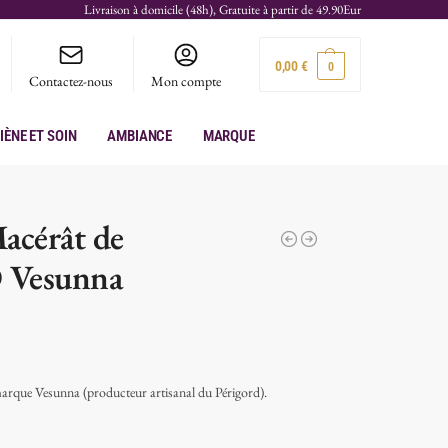
Livraison à domicile (48h), Gratuite à partir de 49.90Eur
0,00
€
0
Contactez-nous
Mon compte
iène et soin
Ambiance
Marque
Macérât de
 Vesunna
marque Vesunna (producteur artisanal du Périgord).