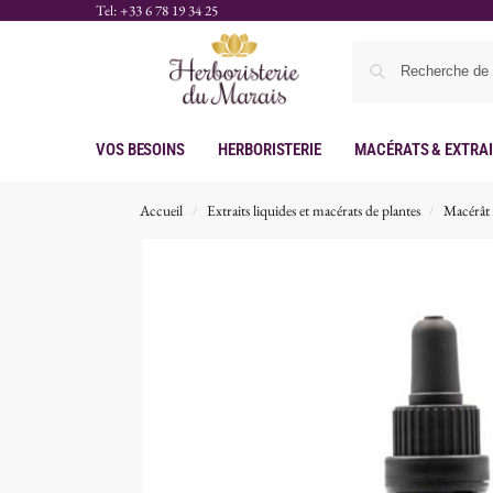
Tel: +33 6 78 19 34 25
Vos Besoins
Herboristerie
Macérats & Extra
Accueil
Extraits liquides et macérats de plantes
Macérât 
/
/