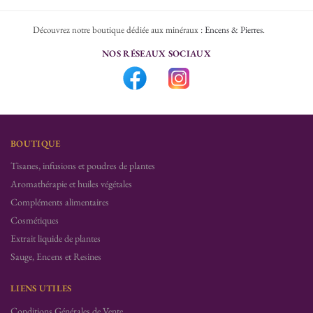
Découvrez notre boutique dédiée aux minéraux :
Encens & Pierres
.
NOS RÉSEAUX SOCIAUX
BOUTIQUE
Tisanes, infusions et poudres de plantes
Aromathérapie et huiles végétales
Compléments alimentaires
Cosmétiques
Extrait liquide de plantes
Sauge, Encens et Resines
LIENS UTILES
Conditions Générales de Vente