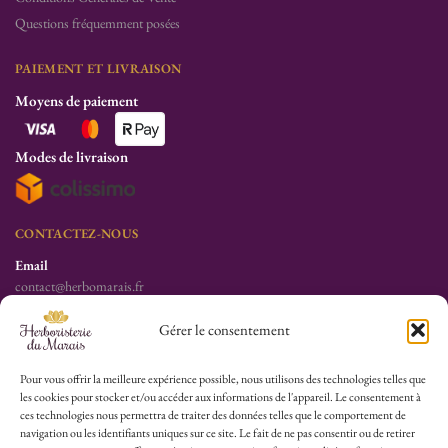
Questions fréquemment posées
PAIEMENT ET LIVRAISON
Moyens de paiement
Modes de livraison
CONTACTEZ-NOUS
Email
contact@herbomarais.fr
Téléphone
Gérer le consentement
+33 6 78 19 34 25
S’adresser à l’herboristerie :
Pour vous offrir la meilleure expérience possible, nous utilisons des technologies telles que
les cookies pour stocker et/ou accéder aux informations de l'appareil. Le consentement à
6 rue des Filles du Calvaire
ces technologies nous permettra de traiter des données telles que le comportement de
75003 Paris
navigation ou les identifiants uniques sur ce site. Le fait de ne pas consentir ou de retirer
France