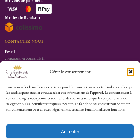
Moyens de paiement
Modes de livraison
CONTACTEZ-NOUS
Email
contact@herbomarais.fr
Téléphone
Gérer le consentement
+33 6 78 19 34 25
S’adresser à l’herboristerie :
Pour vous offrir la meilleure expérience possible, nous utilisons des technologies telles que
les cookies pour stocker et/ou accéder aux informations de l'appareil. Le consentement à
6 rue des Filles du Calvaire
ces technologies nous permettra de traiter des données telles que le comportement de
75003 Paris
navigation ou les identifiants uniques sur ce site. Le fait de ne pas consentir ou de retirer
France
son consentement peut affecter négativement certaines fonctionnalités et fonctions.
HEURES D’OUVERTURE
Lu-Sa : 10h30/13h30 – 14h30/19h30
Accepter
Dim (Oct à Mai) : 12h/17h30