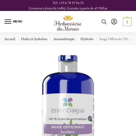
Tel: +33 6 78 19 34 25
Livraison à domicile (48h), Gratuite à partir de 49.90Eur
MENU
0
Accueil
Huiles & hydrolats
Aromathérapie
Hydrolat
Sauge Officinale 250 ml Ha Essenciagua
/
/
/
/