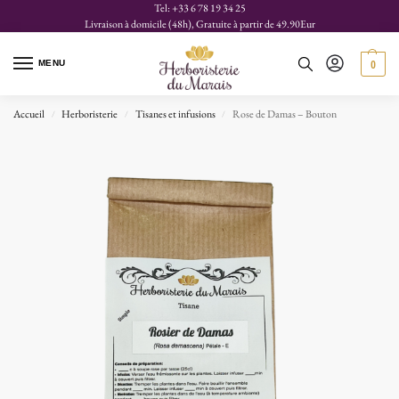
Tel: +33 6 78 19 34 25
Livraison à domicile (48h), Gratuite à partir de 49.90Eur
MENU
0
Accueil
Herboristerie
Tisanes et infusions
Rose de Damas – Bouton
/
/
/