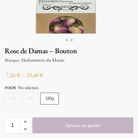
Rose de Damas – Bouton
Marque:
Herboristerie du Marais
7,26
€
–
33,40
€
No selection
POIDS
30g
90g
180g
Ajouter au panier