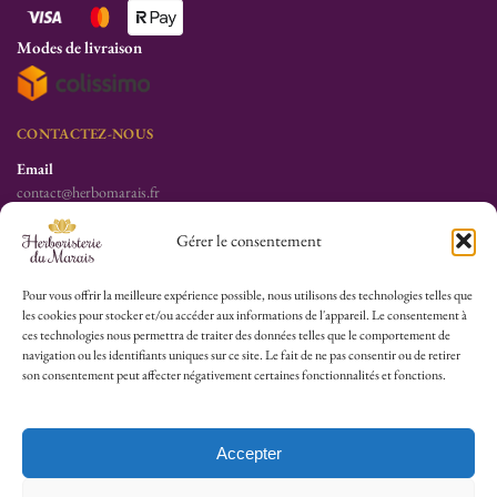
Modes de livraison
CONTACTEZ-NOUS
Email
contact@herbomarais.fr
Téléphone
Gérer le consentement
+33 6 78 19 34 25
S’adresser à l’herboristerie :
Pour vous offrir la meilleure expérience possible, nous utilisons des technologies telles que
les cookies pour stocker et/ou accéder aux informations de l'appareil. Le consentement à
6 rue des Filles du Calvaire
ces technologies nous permettra de traiter des données telles que le comportement de
75003 Paris
navigation ou les identifiants uniques sur ce site. Le fait de ne pas consentir ou de retirer
France
son consentement peut affecter négativement certaines fonctionnalités et fonctions.
HEURES D’OUVERTURE
Lu-Sa : 10h30/13h30 – 14h30/19h30
Accepter
Dim (Oct à Mai) : 12h/17h30