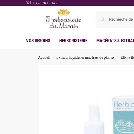
Tel: +33 6 78 19 34 25
Vos Besoins
Herboristerie
Macérats & Extra
Accueil
Extraits liquides et macérats de plantes
Élixirs f
/
/