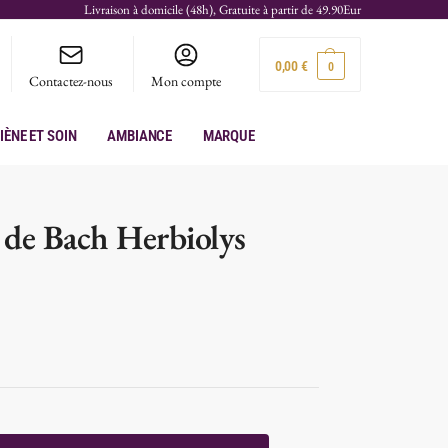
Livraison à domicile (48h), Gratuite à partir de 49.90Eur
0,00
€
0
Contactez-nous
Mon compte
iène et soin
Ambiance
Marque
 de Bach Herbiolys