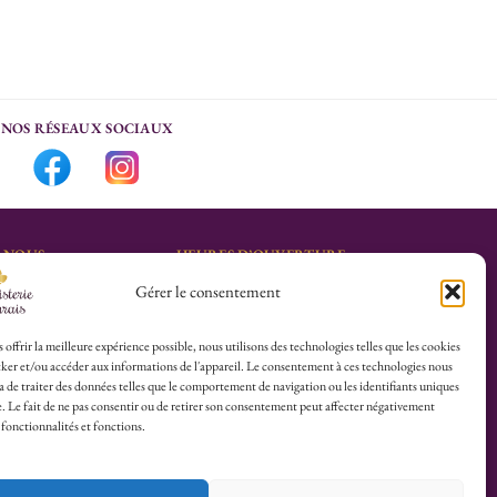
NOS RÉSEAUX SOCIAUX
-NOUS
HEURES D’OUVERTURE
Gérer le consentement
Lu-Sa : 10h30/13h30 –
marais.fr
14h30/19h30
Dim (Oct à Mai) : 12h/17h30
 offrir la meilleure expérience possible, nous utilisons des technologies telles que les cookies
ker et/ou accéder aux informations de l'appareil. Le consentement à ces technologies nous
4 25
 de traiter des données telles que le comportement de navigation ou les identifiants uniques
te. Le fait de ne pas consentir ou de retirer son consentement peut affecter négativement
herboristerie :
 fonctionnalités et fonctions.
es du Calvaire