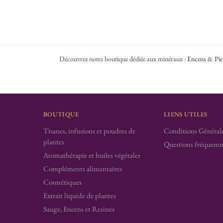
Découvrez notre boutique dédiée aux minéraux :
Encens & Pie
BOUTIQUE
LIENS UTILES
Tisanes, infusions et poudres de
Conditions Générale
plantes
Questions fréquemm
Aromathérapie et huiles végétales
Compléments alimentaires
Cosmétiques
Extrait liquide de plantes
Sauge, Encens et Resines