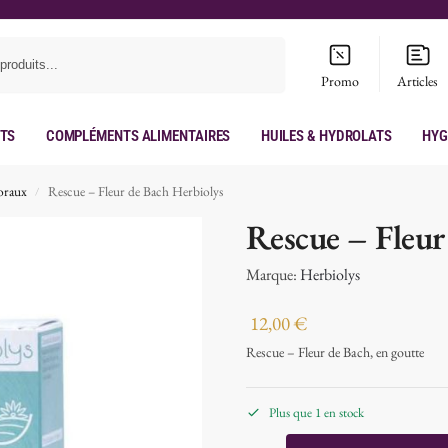
Recherche
Promo
Articles
its
Compléments Alimentaires
Huiles & hydrolats
Hyg
loraux
Rescue – Fleur de Bach Herbiolys
/
Rescue – Fleur
Marque:
Herbiolys
12,00
€
Rescue – Fleur de Bach, en goutte
Plus que 1 en stock