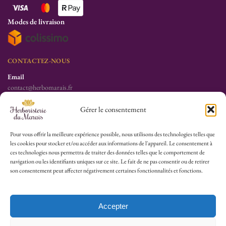
Modes de livraison
CONTACTEZ-NOUS
Email
contact@herbomarais.fr
Téléphone
Gérer le consentement
+33 6 78 19 34 25
S’adresser à l’herboristerie :
Pour vous offrir la meilleure expérience possible, nous utilisons des technologies telles que
les cookies pour stocker et/ou accéder aux informations de l'appareil. Le consentement à
6 rue des Filles du Calvaire
ces technologies nous permettra de traiter des données telles que le comportement de
75003 Paris
navigation ou les identifiants uniques sur ce site. Le fait de ne pas consentir ou de retirer
France
son consentement peut affecter négativement certaines fonctionnalités et fonctions.
HEURES D’OUVERTURE
Lu-Sa : 10h30/13h30 – 14h30/19h30
Accepter
Dim (Oct à Mai) : 12h/17h30