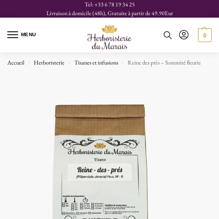
Tel: +33 6 78 19 34 25
Livraison à domicile (48h), Gratuite à partir de 49.90Eur
MENU
0
Accueil
Herboristerie
Tisanes et infusions
Reine des près – Sommité fleurie
/
/
/