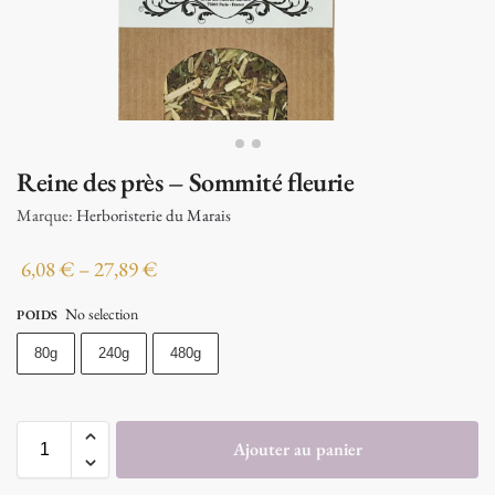
Reine des près – Sommité fleurie
Marque:
Herboristerie du Marais
6,08
€
–
27,89
€
No selection
POIDS
80g
240g
480g
Ajouter au panier