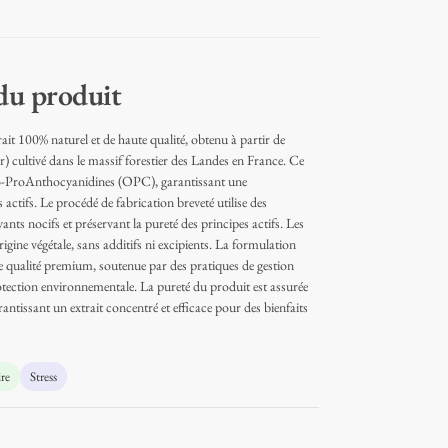
 du produit
t 100% naturel et de haute qualité, obtenu à partir de
r) cultivé dans le massif forestier des Landes en France. Ce
go-ProAnthocyanidines (OPC), garantissant une
ctifs. Le procédé de fabrication breveté utilise des
ants nocifs et préservant la pureté des principes actifs. Les
rigine végétale, sans additifs ni excipients. La formulation
ne qualité premium, soutenue par des pratiques de gestion
tection environnementale. La pureté du produit est assurée
antissant un extrait concentré et efficace pour des bienfaits
re
Stress