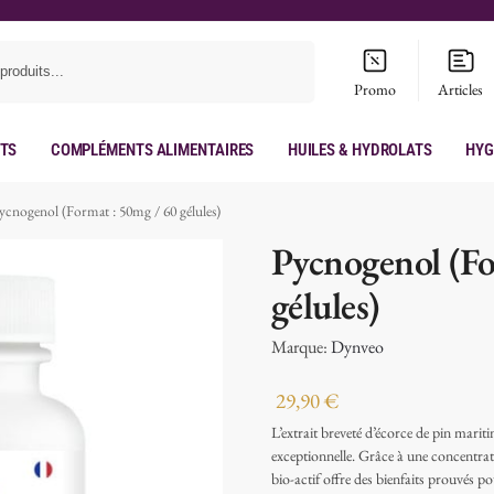
Recherche
Promo
Articles
its
Compléments Alimentaires
Huiles & hydrolats
Hyg
ycnogenol (Format : 50mg / 60 gélules)
Pycnogenol (Fo
gélules)
Marque:
Dynveo
29,90
€
L’extrait breveté d’écorce de pin mari
exceptionnelle. Grâce à une concentra
bio-actif offre des bienfaits prouvés po