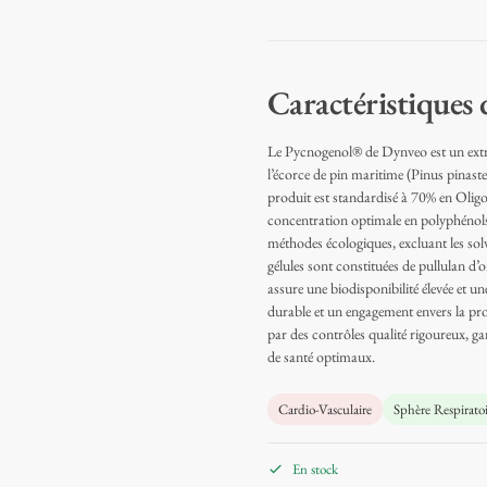
Caractéristiques
Le Pycnogenol® de Dynveo est un extrai
l’écorce de pin maritime (Pinus pinaste
produit est standardisé à 70% en Oli
concentration optimale en polyphénols a
méthodes écologiques, excluant les solv
gélules sont constituées de pullulan d’o
assure une biodisponibilité élevée et u
durable et un engagement envers la pro
par des contrôles qualité rigoureux, gar
de santé optimaux.
Cardio-Vasculaire
Sphère Respiratoi
En stock