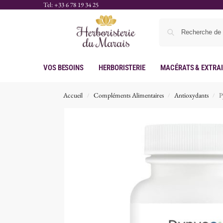
Tel: +33 6 78 19 34 25
Vos Besoins
Herboristerie
Macérats & Extra
Accueil
Compléments Alimentaires
Antioxydants
P
/
/
/