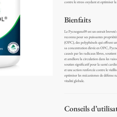
contre le stress oxydant et optimiser la
Bienfaits
Le Pycnogenol® est un extrait breveté 
reconnu pour ses puissantes propriété
(OPC), des polyphénols qui offrent une
sa concentration élevée en OPC, Pycno
causés par les radicaux libres, soutien
et améliore la circulation dans les vais
soutien significatif pour la santé cardi
et une action renforcée contre le vieil
optimiser les mécanismes de défense nat
vitalité globale.
Conseils d’utilisa