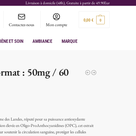
Livraison à domicile (48h), Gratuite à partir de 49.90Eur
0,00
€
0
Contactez-nous
Mon compte
iène et soin
Ambiance
Marque
rmat : 50mg / 60
time des Landes, réputé pour sa puissance antioxydante
tion élevée en Oligo-ProAnthocyanidines (OPC), cet extrait
ur soutenir la circulation sanguine, protéger les cellules