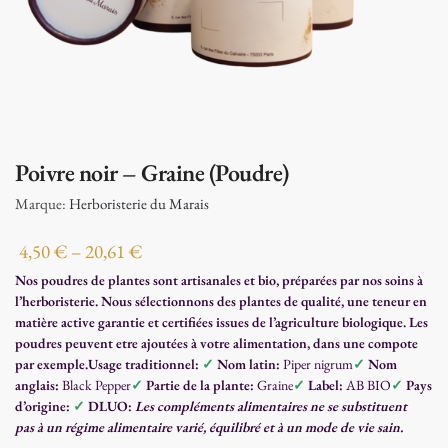
Poivre noir – Graine (Poudre)
Marque:
Herboristerie du Marais
4,50
€
–
20,61
€
Nos poudres de plantes sont artisanales et bio, préparées par nos soins à
l’herboristerie. Nous sélectionnons des plantes de qualité, une teneur en
matière active garantie et certifiées issues de l’agriculture biologique. Les
poudres peuvent etre ajoutées à votre alimentation, dans une compote
par exemple.
Usage traditionnel:
✓
Nom latin:
Piper nigrum
✓
Nom
anglais:
Black Pepper
✓
Partie de la plante:
Graine
✓
Label:
AB BIO
✓
Pays
d’origine:
✓
DLUO:
Les compléments alimentaires ne se substituent
pas à un régime alimentaire varié, équilibré et à un mode de vie sain.