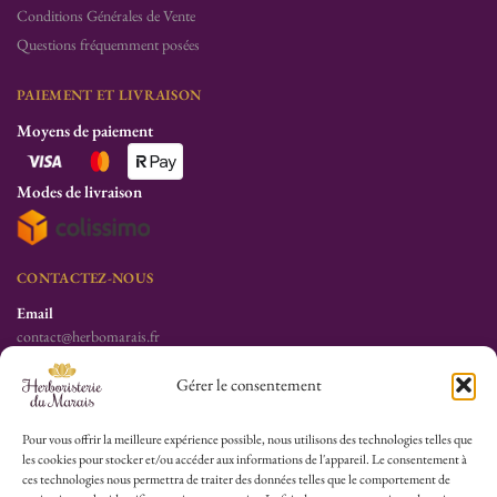
Conditions Générales de Vente
Questions fréquemment posées
PAIEMENT ET LIVRAISON
Moyens de paiement
Modes de livraison
CONTACTEZ-NOUS
Email
contact@herbomarais.fr
Téléphone
Gérer le consentement
+33 6 78 19 34 25
S’adresser à l’herboristerie :
Pour vous offrir la meilleure expérience possible, nous utilisons des technologies telles que
les cookies pour stocker et/ou accéder aux informations de l'appareil. Le consentement à
6 rue des Filles du Calvaire
ces technologies nous permettra de traiter des données telles que le comportement de
75003 Paris