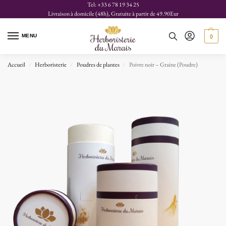
Tel: +33 6 78 19 34 25
Livraison à domicile (48h), Gratuite à partir de 49.90Eur
MENU
0
Accueil
Herboristerie
Poudres de plantes
Poivre noir – Graine (Poudre)
/
/
/