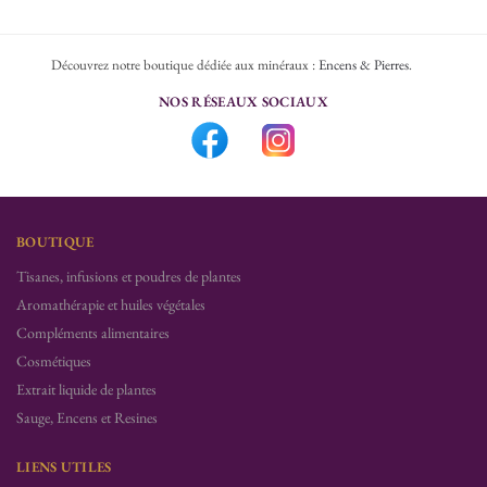
Découvrez notre boutique dédiée aux minéraux :
Encens & Pierres
.
NOS RÉSEAUX SOCIAUX
BOUTIQUE
Tisanes, infusions et poudres de plantes
Aromathérapie et huiles végétales
Compléments alimentaires
Cosmétiques
Extrait liquide de plantes
Sauge, Encens et Resines
LIENS UTILES