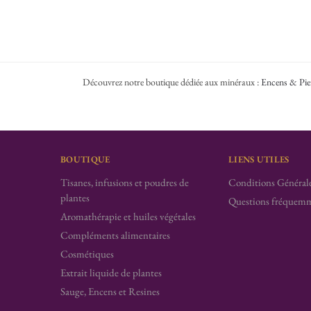
Découvrez notre boutique dédiée aux minéraux :
Encens & Pie
BOUTIQUE
LIENS UTILES
Tisanes, infusions et poudres de
Conditions Générale
plantes
Questions fréquemm
Aromathérapie et huiles végétales
Compléments alimentaires
Cosmétiques
Extrait liquide de plantes
Sauge, Encens et Resines