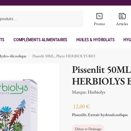
Recherche
Promo
Articles
its
Compléments Alimentaires
Huiles & hydrolats
Hyg
Hydro-Alcoolique
Pissenlit 50ML, Phyto HERBIOLYS BIO
/
Pissenlit 50ML
HERBIOLYS 
Marque:
Herbiolys
12,00
€
Pissenlit, Extrait hydroalcoolique
Détox et Drainage