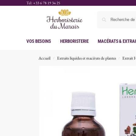
Tel: +33 6 78 19 34 25
Vos Besoins
Herboristerie
Macérats & Extra
Accueil
Extraits liquides et macérats de plantes
Extrait 
/
/