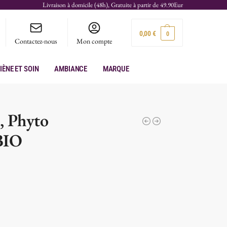
Livraison à domicile (48h), Gratuite à partir de 49.90Eur
0,00
€
0
Contactez-nous
Mon compte
iène et soin
Ambiance
Marque
, Phyto
BIO