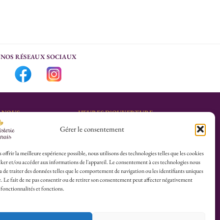
NOS RÉSEAUX SOCIAUX
-NOUS
HEURES D’OUVERTURE
Gérer le consentement
Lu-Sa : 10h30/13h30 –
marais.fr
14h30/19h30
Dim (Oct à Mai) : 12h/17h30
 offrir la meilleure expérience possible, nous utilisons des technologies telles que les cookies
ker et/ou accéder aux informations de l'appareil. Le consentement à ces technologies nous
4 25
 de traiter des données telles que le comportement de navigation ou les identifiants uniques
te. Le fait de ne pas consentir ou de retirer son consentement peut affecter négativement
herboristerie :
 fonctionnalités et fonctions.
es du Calvaire