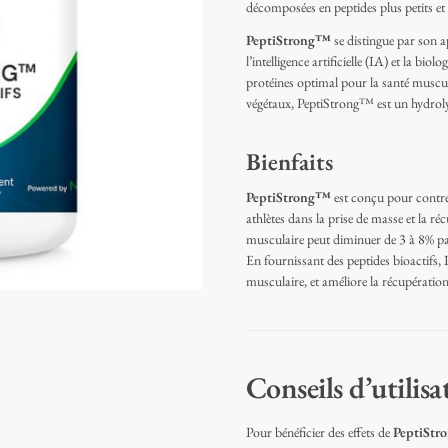
décomposées en peptides plus petits et 
PeptiStrong™
se distingue par son a
l’intelligence artificielle (IA) et la bio
protéines optimal pour la santé muscula
végétaux, PeptiStrong™ est un hydrolys
Bienfaits
PeptiStrong™
est conçu pour contrer 
athlètes dans la prise de masse et la r
musculaire peut diminuer de 3 à 8% par 
En fournissant des peptides bioactifs
musculaire, et améliore la récupération 
Conseils d’utilisa
Pour bénéficier des effets de
PeptiSt