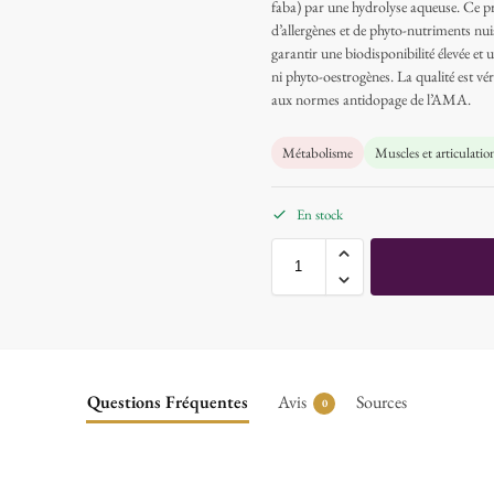
faba) par une hydrolyse aqueuse. Ce pro
d’allergènes et de phyto-nutriments nuisi
garantir une biodisponibilité élevée et 
ni phyto-oestrogènes. La qualité est vé
aux normes antidopage de l’AMA.
Métabolisme
Muscles et articulatio
En stock
Questions Fréquentes
Avis
Sources
0