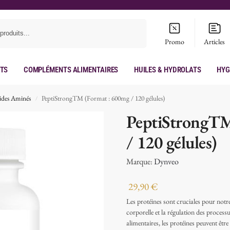
Recherche
Promo
Articles
its
Compléments Alimentaires
Huiles & hydrolats
Hyg
ides Aminés
PeptiStrongTM (Format : 600mg / 120 gélules)
/
PeptiStrongTM
/ 120 gélules)
Marque:
Dynveo
29,90
€
Les protéines sont cruciales pour notre
corporelle et la régulation des proce
alimentaires, les protéines peuvent être