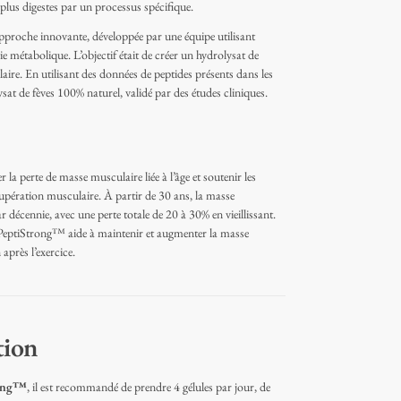
plus digestes par un processus spécifique.
pproche innovante, développée par une équipe utilisant
logie métabolique. L’objectif était de créer un hydrolysat de
ire. En utilisant des données de peptides présents dans les
at de fèves 100% naturel, validé par des études cliniques.
la perte de masse musculaire liée à l’âge et soutenir les
écupération musculaire. À partir de 30 ans, la masse
décennie, avec une perte totale de 20 à 30% en vieillissant.
, PeptiStrong™ aide à maintenir et augmenter la masse
après l’exercice.
tion
rong™
, il est recommandé de prendre 4 gélules par jour, de