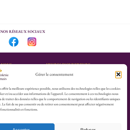
NOS RÉSEAUX SOCIAUX
-NOUS
HEURES D’OUVERTURE
Gérer le consentement
Lu-Sa : 10h30/13h30 –
marais.fr
14h30/19h30
Dim (Oct à Mai) : 12h/17h30
 offrir la meilleure expérience possible, nous utilisons des technologies telles que les cookies
ker et/ou accéder aux informations de l'appareil. Le consentement à ces technologies nous
4 25
 de traiter des données telles que le comportement de navigation ou les identifiants uniques
te. Le fait de ne pas consentir ou de retirer son consentement peut affecter négativement
herboristerie :
 fonctionnalités et fonctions.
es du Calvaire
Accepter
Refuser