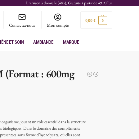
Livraison à domicile (48h), Gratuite à partir de 49.90Eur
0,00
€
0
Contactez-nous
Mon compte
iène et soin
Ambiance
Marque
 (Format : 600mg
 organisme, jouant un rôle essentiel dans la structure
ssus biologiques. Dans le domaine des compléments
 présentées sous forme d’hydrolysats, où elles sont