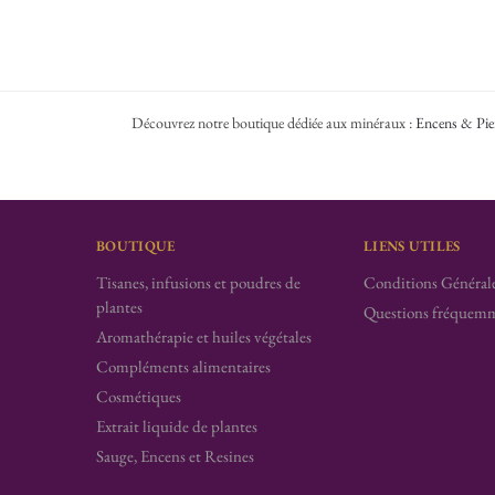
Découvrez notre boutique dédiée aux minéraux :
Encens & Pie
BOUTIQUE
LIENS UTILES
Tisanes, infusions et poudres de
Conditions Générale
plantes
Questions fréquemm
Aromathérapie et huiles végétales
Compléments alimentaires
Cosmétiques
Extrait liquide de plantes
Sauge, Encens et Resines