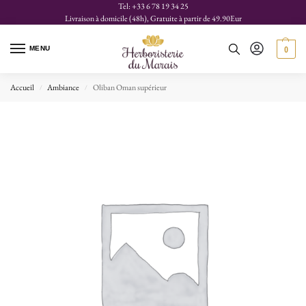
Tel: +33 6 78 19 34 25
Livraison à domicile (48h), Gratuite à partir de 49.90Eur
MENU
0
Accueil
Ambiance
Oliban Oman supérieur
/
/