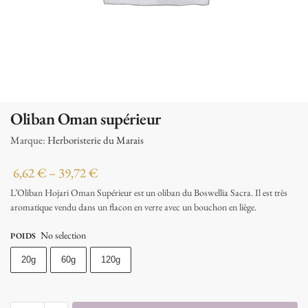
Oliban Oman supérieur
Marque:
Herboristerie du Marais
6,62
€
–
39,72
€
L’Oliban Hojari Oman Supérieur est un oliban du Boswellia Sacra. Il est très
aromatique vendu dans un flacon en verre avec un bouchon en liège.
No selection
POIDS
20g
60g
120g