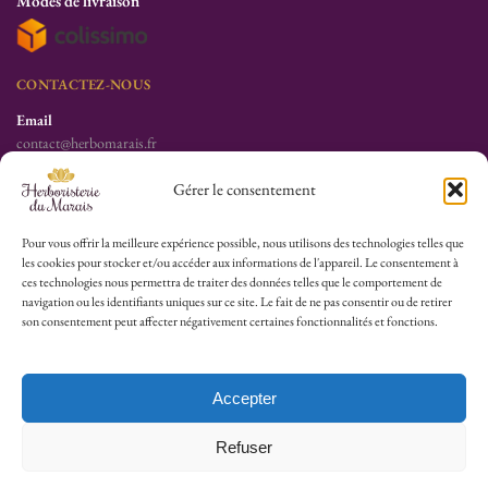
Modes de livraison
CONTACTEZ-NOUS
Email
contact@herbomarais.fr
Téléphone
Gérer le consentement
+33 6 78 19 34 25
S’adresser à l’herboristerie :
Pour vous offrir la meilleure expérience possible, nous utilisons des technologies telles que
les cookies pour stocker et/ou accéder aux informations de l'appareil. Le consentement à
6 rue des Filles du Calvaire
ces technologies nous permettra de traiter des données telles que le comportement de
75003 Paris
navigation ou les identifiants uniques sur ce site. Le fait de ne pas consentir ou de retirer
France
son consentement peut affecter négativement certaines fonctionnalités et fonctions.
HEURES D’OUVERTURE
Lu-Sa : 10h30/13h30 – 14h30/19h30
Accepter
Dim (Oct à Mai) : 12h/17h30
Refuser
© 2026 Herboristerie du Marais.