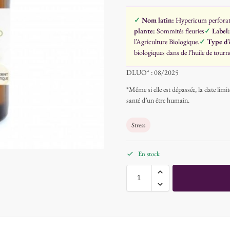
✓
Nom latin:
Hypericum perfora
plante:
Sommités fleuries
✓
Label:
l’Agriculture Biologique.
✓
Type d’
biologiques dans de l’huile de tourne
DLUO* : 08/2025
*Même si elle est dépassée, la date lim
santé d’un être humain.
Stress
En stock