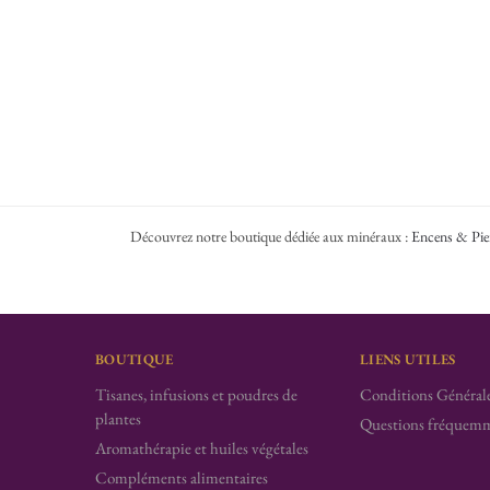
Découvrez notre boutique dédiée aux minéraux :
Encens & Pie
BOUTIQUE
LIENS UTILES
Tisanes, infusions et poudres de
Conditions Générale
plantes
Questions fréquemm
Aromathérapie et huiles végétales
Compléments alimentaires