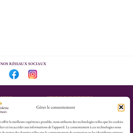
NOS RÉSEAUX SOCIAUX
-NOUS
HEURES D’OUVERTURE
Gérer le consentement
Lu-Sa : 10h30/13h30 –
marais.fr
14h30/19h30
Dim (Oct à Mai) : 12h/17h30
 offrir la meilleure expérience possible, nous utilisons des technologies telles que les cookies
ker et/ou accéder aux informations de l'appareil. Le consentement à ces technologies nous
4 25
 de traiter des données telles que le comportement de navigation ou les identifiants uniques