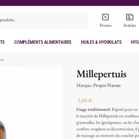
Recherche
Promo
Articles
its
Compléments Alimentaires
Huiles & hydrolats
Hyg
uis
Millepertuis
Marque:
Propos Nature
5,00
€
Usage traditionnel:
Réputé pour ses p
le macérât de Millepertuis est traditionn
grattouilles, les égratignures, ou les 
confort, souplesse et décontraction, il 
de massage au moment du coucher pour 