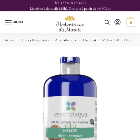
Tel: +33 6 78 19 34 25
Livraison à domicile (48h), Gratuite à partir de 49.90Eur
MENU
0
Accueil
Huiles & hydrolats
Aromathérapie
Hydrolat
Mélèze 250 ml Ha Essenciagua
/
/
/
/