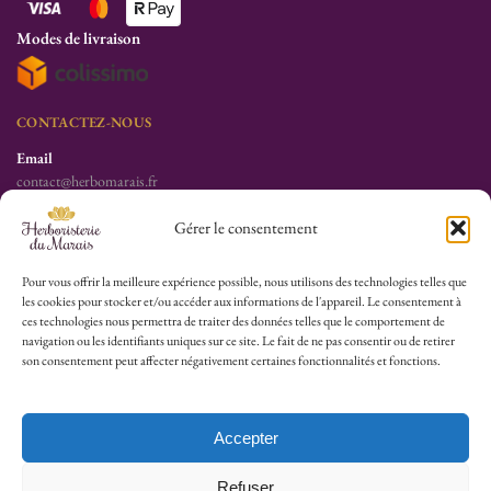
Modes de livraison
CONTACTEZ-NOUS
Email
contact@herbomarais.fr
Téléphone
Gérer le consentement
+33 6 78 19 34 25
S’adresser à l’herboristerie :
Pour vous offrir la meilleure expérience possible, nous utilisons des technologies telles que
les cookies pour stocker et/ou accéder aux informations de l'appareil. Le consentement à
6 rue des Filles du Calvaire
ces technologies nous permettra de traiter des données telles que le comportement de
75003 Paris
navigation ou les identifiants uniques sur ce site. Le fait de ne pas consentir ou de retirer
France
son consentement peut affecter négativement certaines fonctionnalités et fonctions.
HEURES D’OUVERTURE
Lu-Sa : 10h30/13h30 – 14h30/19h30
Accepter
Dim (Oct à Mai) : 12h/17h30
Refuser