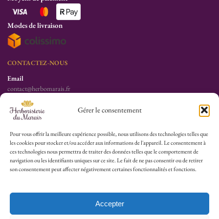
Modes de livraison
CONTACTEZ-NOUS
Email
contact@herbomarais.fr
Téléphone
Gérer le consentement
+33 6 78 19 34 25
S’adresser à l’herboristerie :
Pour vous offrir la meilleure expérience possible, nous utilisons des technologies telles que
les cookies pour stocker et/ou accéder aux informations de l'appareil. Le consentement à
6 rue des Filles du Calvaire
ces technologies nous permettra de traiter des données telles que le comportement de
75003 Paris
navigation ou les identifiants uniques sur ce site. Le fait de ne pas consentir ou de retirer
France
son consentement peut affecter négativement certaines fonctionnalités et fonctions.
HEURES D’OUVERTURE
Lu-Sa : 10h30/13h30 – 14h30/19h30
Accepter
Dim (Oct à Mai) : 12h/17h30