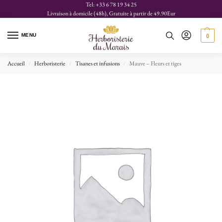
Tel: +33 6 78 19 34 25
Livraison à domicile (48h), Gratuite à partir de 49.90Eur
MENU
0
Accueil
Herboristerie
Tisanes et infusions
Mauve – Fleurs et tiges
/
/
/