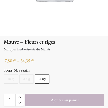
Mauve – Fleurs et tiges
Marque:
Herboristerie du Marais
7,50
€
–
34,35
€
No selection
POIDS
100g
300g
600g
Ajouter au panier