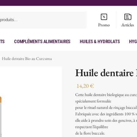
Recherche
Promo
Articles
its
Compléments Alimentaires
Huiles & hydrolats
Hyg
Huile dentaire Bio au Curcuma
Huile dentaire
14,20
€
Cette huile dentaire biologique au curc
spécialement formulée
pour le rituel naturel de rinçage bucca
Fabriquée avec des ingrédients 100 % 
elle aide à prendre soin des gencives, à 
respectant l’équilibre
de la flore buccale.