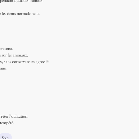
ts pendant quelques minutes.
er les dents normalement.
curcuma.
e sur les animaux.
es, sans conservateurs agressifs.
nne.
rêter l’utilisation.
 tempéré.
Soin