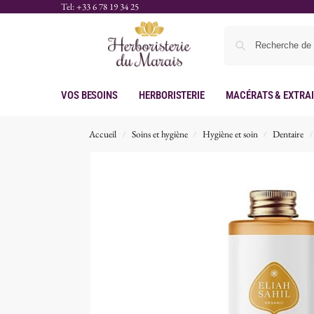
Tel: +33 6 78 19 34 25
Vos Besoins
Herboristerie
Macérats & Extra
Accueil
Soins et hygiène
Hygiène et soin
Dentaire
/
/
/
/