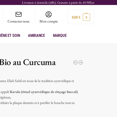
Livraison à domicile (48h), Gratuite à partir de 49.90Eur
0,00
€
0
Contactez-nous
Mon compte
iène et soin
Ambiance
Marque
 Bio au Curcuma
uma Eliah Sahil est issue de la tradition ayurvédique et
l appelé
Kavala (rituel ayurvédique de rinçage buccal)
.
végétaux,
réduire la plaque dentaire et à purifier la bouche tout en