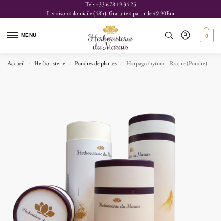
Tel: +33 6 78 19 34 25
Livraison à domicile (48h), Gratuite à partir de 49.90Eur
MENU
0
Accueil
Herboristerie
Poudres de plantes
Harpagophytum – Racine (Poudre)
/
/
/