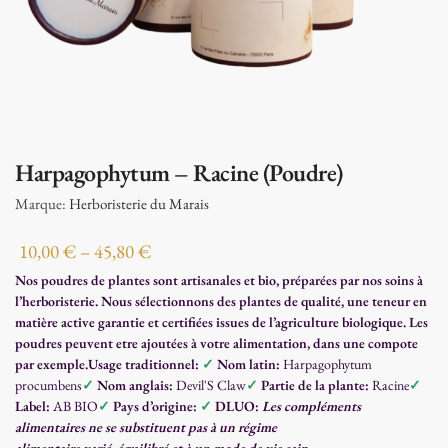
Harpagophytum – Racine (Poudre)
Marque:
Herboristerie du Marais
10,00
€
–
45,80
€
Nos poudres de plantes sont artisanales et bio, préparées par nos soins à
l’herboristerie. Nous sélectionnons des plantes de qualité, une teneur en
matière active garantie et certifiées issues de l’agriculture biologique. Les
poudres peuvent etre ajoutées à votre alimentation, dans une compote
par exemple.
Usage traditionnel:
✓
Nom latin:
Harpagophytum
procumbens
✓
Nom anglais:
Devil'S Claw
✓
Partie de la plante:
Racine
✓
Label:
AB BIO
✓
Pays d’origine:
✓
DLUO:
Les compléments
alimentaires ne se substituent pas à un régime