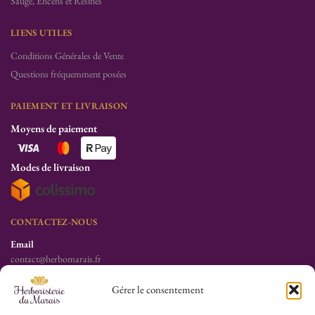
Sauge, Encens et Resines
LIENS UTILES
Conditions Générales de Vente
Questions fréquemment posées
PAIEMENT ET LIVRAISON
Moyens de paiement
Modes de livraison
CONTACTEZ-NOUS
Email
contact@herbomarais.fr
Téléphone
Gérer le consentement
+33 6 78 19 34 25