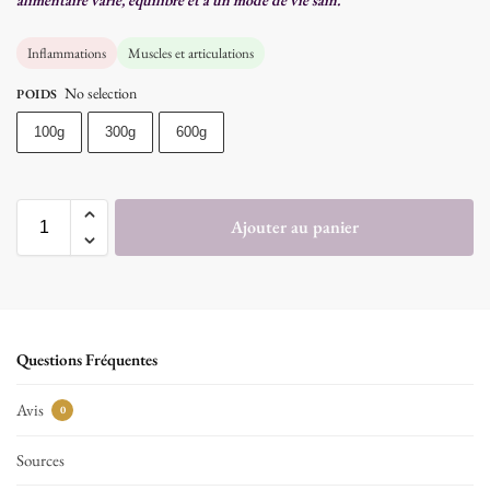
alimentaire varié, équilibré et à un mode de vie sain.
Inflammations
Muscles et articulations
No selection
POIDS
100g
300g
600g
Ajouter au panier
Questions Fréquentes
Avis
0
Sources