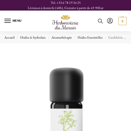
Tel: +33 6 78 19 34 25
Livraison à domicile (48h), Gratuite à partir de 49.90Eur
MENU
0
Accueil
Huiles & hydrolats
Aromathérapie
Huiles Essentielles
Gaulthérie Odorante 5ml HE Bio – Essenciagua
/
/
/
/