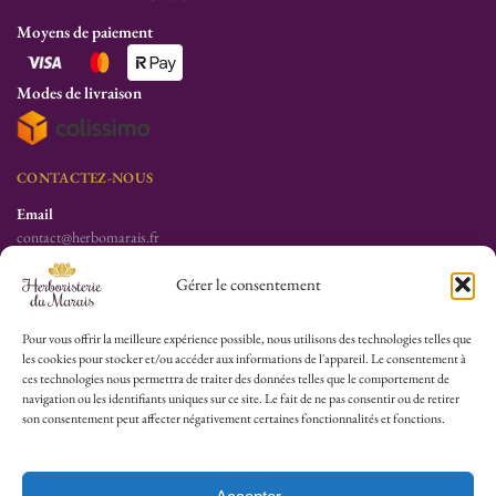
Moyens de paiement
Modes de livraison
CONTACTEZ-NOUS
Email
contact@herbomarais.fr
Téléphone
Gérer le consentement
+33 6 78 19 34 25
S’adresser à l’herboristerie :
Pour vous offrir la meilleure expérience possible, nous utilisons des technologies telles que
les cookies pour stocker et/ou accéder aux informations de l'appareil. Le consentement à
6 rue des Filles du Calvaire
ces technologies nous permettra de traiter des données telles que le comportement de
75003 Paris
navigation ou les identifiants uniques sur ce site. Le fait de ne pas consentir ou de retirer
France
son consentement peut affecter négativement certaines fonctionnalités et fonctions.
HEURES D’OUVERTURE
Lu-Sa : 10h30/13h30 – 14h30/19h30