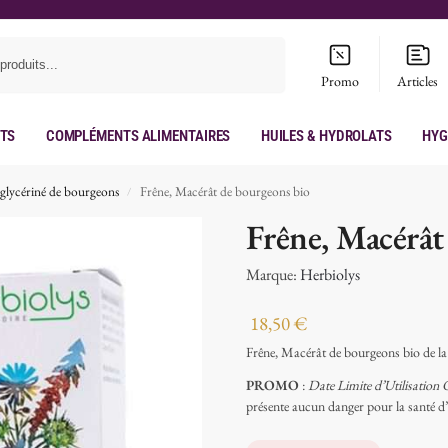
Recherche
Promo
Articles
its
Compléments Alimentaires
Huiles & hydrolats
Hyg
glycériné de bourgeons
Frêne, Macérât de bourgeons bio
/
Frêne, Macérât
Marque:
Herbiolys
18,50
€
Frêne, Macérât de bourgeons bio de l
PROMO
:
Date Limite d’Utilisation
présente aucun danger pour la santé d