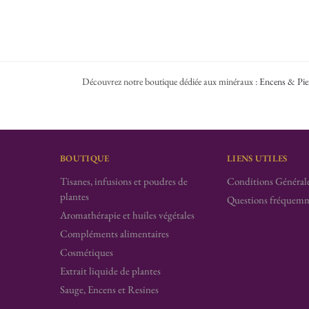
Découvrez notre boutique dédiée aux minéraux :
Encens & Pie
BOUTIQUE
LIENS UTILES
Tisanes, infusions et poudres de
Conditions Générale
plantes
Questions fréquemm
Aromathérapie et huiles végétales
Compléments alimentaires
Cosmétiques
Extrait liquide de plantes
Sauge, Encens et Resines