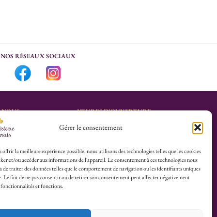
NOS RÉSEAUX SOCIAUX
-NOUS
HEURES D’OUVERTURE
Gérer le consentement
Lu-Sa : 10h30/13h30 –
marais.fr
14h30/19h30
Dim (Oct à Mai) : 12h/17h30
 offrir la meilleure expérience possible, nous utilisons des technologies telles que les cookies
ker et/ou accéder aux informations de l'appareil. Le consentement à ces technologies nous
4 25
 de traiter des données telles que le comportement de navigation ou les identifiants uniques
te. Le fait de ne pas consentir ou de retirer son consentement peut affecter négativement
herboristerie :
 fonctionnalités et fonctions.
es du Calvaire