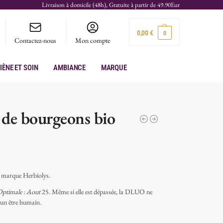
Livraison à domicile (48h), Gratuite à partir de 49.90Eur
0,00
€
0
Contactez-nous
Mon compte
iène et soin
Ambiance
Marque
 de bourgeons bio
a marque Herbiolys.
 Optimale : Aout
25. Même si elle est dépassée, la DLUO ne
’un être humain.