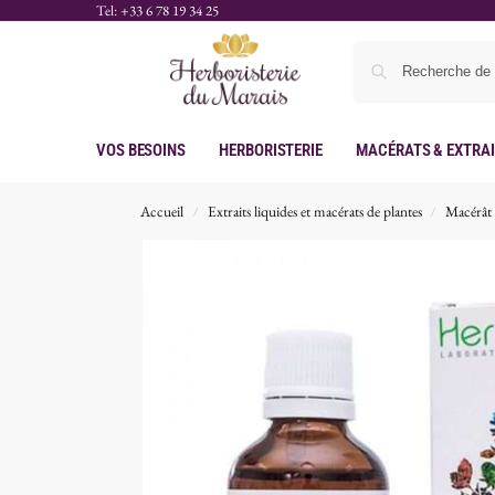
Tel: +33 6 78 19 34 25
Vos Besoins
Herboristerie
Macérats & Extra
Accueil
Extraits liquides et macérats de plantes
Macérât 
/
/