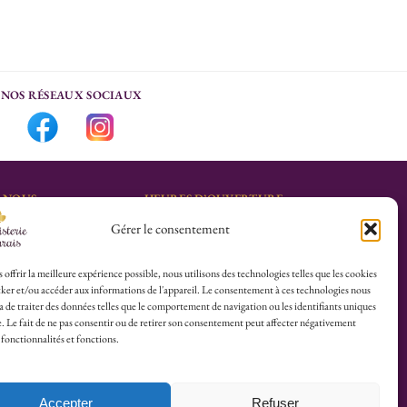
NOS RÉSEAUX SOCIAUX
-NOUS
HEURES D’OUVERTURE
Gérer le consentement
Lu-Sa : 10h30/13h30 –
marais.fr
14h30/19h30
Dim (Oct à Mai) : 12h/17h30
 offrir la meilleure expérience possible, nous utilisons des technologies telles que les cookies
ker et/ou accéder aux informations de l'appareil. Le consentement à ces technologies nous
4 25
 de traiter des données telles que le comportement de navigation ou les identifiants uniques
te. Le fait de ne pas consentir ou de retirer son consentement peut affecter négativement
herboristerie :
 fonctionnalités et fonctions.
es du Calvaire
Accepter
Refuser