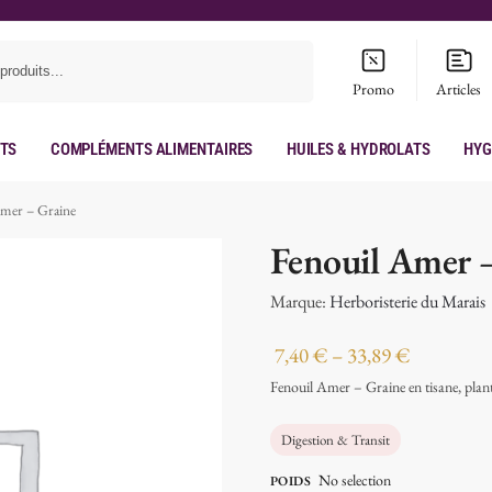
Recherche
Promo
Articles
its
Compléments Alimentaires
Huiles & hydrolats
Hyg
Amer – Graine
Fenouil Amer 
Marque:
Herboristerie du Marais
7,40
€
–
33,89
€
Fenouil Amer – Graine en tisane, plante 
Digestion & Transit
No selection
POIDS