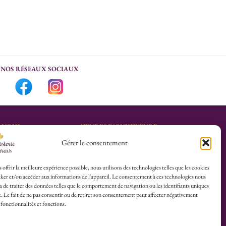
NOS RÉSEAUX SOCIAUX
-NOUS
HEURES D’OUVERTURE
Gérer le consentement
Lu-Sa : 10h30/13h30 –
marais.fr
14h30/19h30
Dim (Oct à Mai) : 12h/17h30
 offrir la meilleure expérience possible, nous utilisons des technologies telles que les cookies
ker et/ou accéder aux informations de l'appareil. Le consentement à ces technologies nous
4 25
 de traiter des données telles que le comportement de navigation ou les identifiants uniques
te. Le fait de ne pas consentir ou de retirer son consentement peut affecter négativement
herboristerie :
 fonctionnalités et fonctions.
es du Calvaire