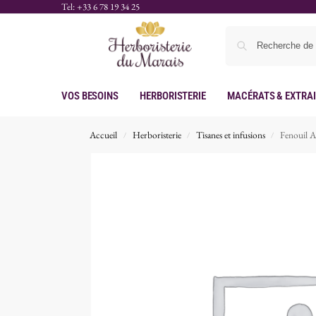
Tel: +33 6 78 19 34 25
Vos Besoins
Herboristerie
Macérats & Extra
Accueil
Herboristerie
Tisanes et infusions
Fenouil 
/
/
/