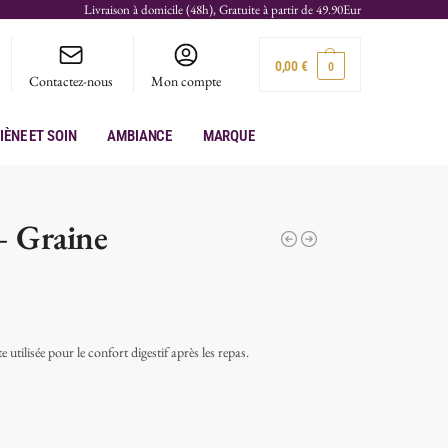
Livraison à domicile (48h), Gratuite à partir de 49.90Eur
0,00
€
0
Contactez-nous
Mon compte
iène et soin
Ambiance
Marque
– Graine
utilisée pour le confort digestif après les repas.