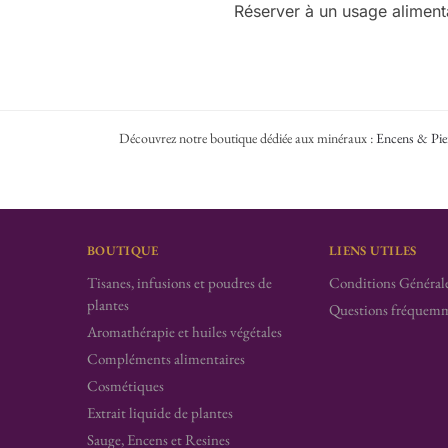
Réserver à un usage alimenta
Découvrez notre boutique dédiée aux minéraux :
Encens & Pie
BOUTIQUE
LIENS UTILES
Tisanes, infusions et poudres de
Conditions Générale
plantes
Questions fréquemm
Aromathérapie et huiles végétales
Compléments alimentaires
Cosmétiques
Extrait liquide de plantes
Sauge, Encens et Resines