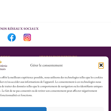
NOS RÉSEAUX SOCIAUX
-NOUS
HEURES D’OUVERTURE
Gérer le consentement
Lu-Sa : 10h30/13h30 –
marais.fr
14h30/19h30
Dim (Oct à Mai) : 12h/17h30
 offrir la meilleure expérience possible, nous utilisons des technologies telles que les cookies
ker et/ou accéder aux informations de l'appareil. Le consentement à ces technologies nous
4 25
 de traiter des données telles que le comportement de navigation ou les identifiants uniques
te. Le fait de ne pas consentir ou de retirer son consentement peut affecter négativement
herboristerie :
 fonctionnalités et fonctions.
es du Calvaire