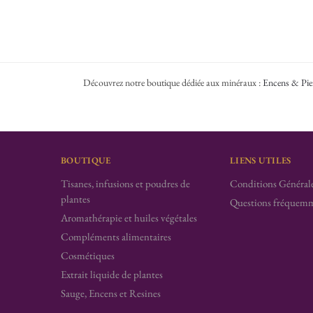
Découvrez notre boutique dédiée aux minéraux :
Encens & Pie
BOUTIQUE
LIENS UTILES
Tisanes, infusions et poudres de
Conditions Générale
plantes
Questions fréquemm
Aromathérapie et huiles végétales
Compléments alimentaires
Cosmétiques
Extrait liquide de plantes
Sauge, Encens et Resines