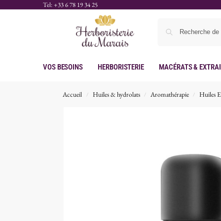
Tel: +33 6 78 19 34 25
Vos Besoins
Herboristerie
Macérats & Extra
Accueil
Huiles & hydrolats
Aromathérapie
Huiles Es
/
/
/