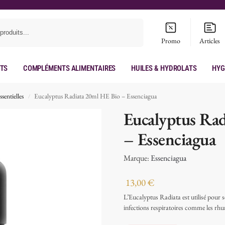
Recherche
Promo
Articles
its
Compléments Alimentaires
Huiles & hydrolats
Hyg
sentielles
Eucalyptus Radiata 20ml HE Bio – Essenciagua
/
Eucalyptus Ra
– Essenciagua
Marque:
Essenciagua
13,00
€
L’Eucalyptus Radiata est utilisé pour se
infections respiratoires comme les rhum