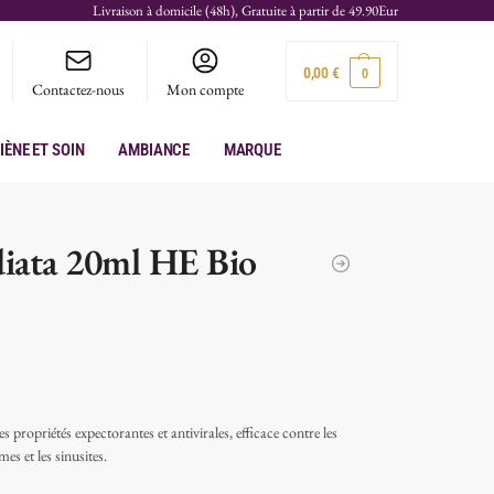
Livraison à domicile (48h), Gratuite à partir de 49.90Eur
0,00
€
0
Contactez-nous
Mon compte
iène et soin
Ambiance
Marque
diata 20ml HE Bio
s propriétés expectorantes et antivirales, efficace contre les
es et les sinusites.