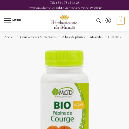
Tel: +33 6 78 19 34 25
Livraison à domicile (48h), Gratuite à partir de 49.90Eur
MENU
0
Accueil
Compléments Alimentaires
A base de plantes
Masculin
COURGE Pépins Huile 100 capsules
/
/
/
/