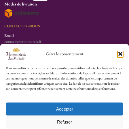
Modes de livraison
CONTACTEZ-NOUS
Email
contact@herbomarais.fr
Téléphone
Gérer le consentement
+33 6 78 19 34 25
S’adresser à l’herboristerie :
Pour vous offrir la meilleure expérience possible, nous utilisons des technologies telles que
les cookies pour stocker et/ou accéder aux informations de l'appareil. Le consentement à
6 rue des Filles du Calvaire
ces technologies nous permettra de traiter des données telles que le comportement de
75003 Paris
navigation ou les identifiants uniques sur ce site. Le fait de ne pas consentir ou de retirer
France
son consentement peut affecter négativement certaines fonctionnalités et fonctions.
HEURES D’OUVERTURE
Lu-Sa : 10h30/13h30 – 14h30/19h30
Accepter
Dim (Oct à Mai) : 12h/17h30
Refuser