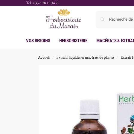
Tel: +33 6 78 19 34 25
Vos Besoins
Herboristerie
Macérats & Extra
Accueil
Extraits liquides et macérats de plantes
Extrait 
/
/