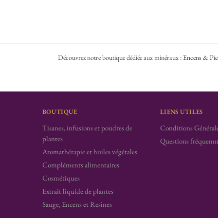
Découvrez notre boutique dédiée aux minéraux :
Encens & Pie
BOUTIQUE
LIENS UTILES
Tisanes, infusions et poudres de
Conditions Générale
plantes
Questions fréquemm
Aromathérapie et huiles végétales
Compléments alimentaires
Cosmétiques
Extrait liquide de plantes
Sauge, Encens et Resines