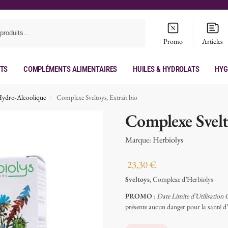
Recherche
Promo
Articles
its
Compléments Alimentaires
Huiles & hydrolats
Hyg
Hydro-Alcoolique
Complexe Sveltoys, Extrait bio
/
Complexe Svelto
Marque:
Herbiolys
23,30
€
Sveltoys
, Complexe d’Herbiolys
PROMO
:
Date Limite d’Utilisation 
présente aucun danger pour la santé d