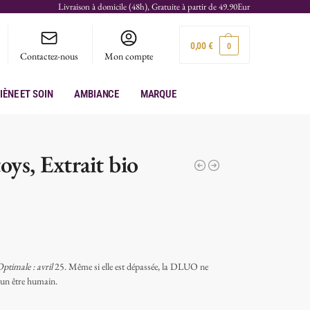
Livraison à domicile (48h), Gratuite à partir de 49.90Eur
0,00
€
0
Contactez-nous
Mon compte
iène et soin
Ambiance
Marque
ys, Extrait bio
Optimale : avril
25. Même si elle est dépassée, la DLUO ne
’un être humain.