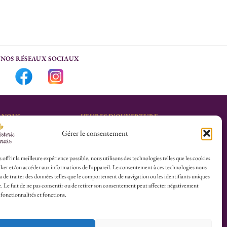
NOS RÉSEAUX SOCIAUX
-NOUS
HEURES D’OUVERTURE
Gérer le consentement
Lu-Sa : 10h30/13h30 –
marais.fr
14h30/19h30
Dim (Oct à Mai) : 12h/17h30
 offrir la meilleure expérience possible, nous utilisons des technologies telles que les cookies
ker et/ou accéder aux informations de l'appareil. Le consentement à ces technologies nous
4 25
 de traiter des données telles que le comportement de navigation ou les identifiants uniques
te. Le fait de ne pas consentir ou de retirer son consentement peut affecter négativement
herboristerie :
 fonctionnalités et fonctions.
es du Calvaire