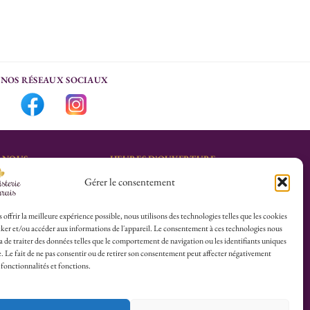
NOS RÉSEAUX SOCIAUX
-NOUS
HEURES D’OUVERTURE
Gérer le consentement
Lu-Sa : 10h30/13h30 –
marais.fr
14h30/19h30
Dim (Oct à Mai) : 12h/17h30
 offrir la meilleure expérience possible, nous utilisons des technologies telles que les cookies
ker et/ou accéder aux informations de l'appareil. Le consentement à ces technologies nous
4 25
 de traiter des données telles que le comportement de navigation ou les identifiants uniques
te. Le fait de ne pas consentir ou de retirer son consentement peut affecter négativement
herboristerie :
 fonctionnalités et fonctions.
es du Calvaire