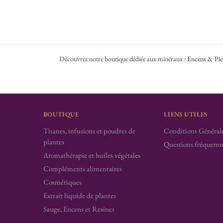
Découvrez notre boutique dédiée aux minéraux :
Encens & Pie
BOUTIQUE
LIENS UTILES
Tisanes, infusions et poudres de
Conditions Générale
plantes
Questions fréquemm
Aromathérapie et huiles végétales
Compléments alimentaires
Cosmétiques
Extrait liquide de plantes
Sauge, Encens et Resines