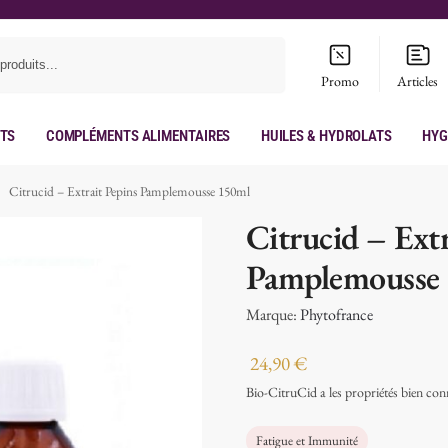
Recherche
Promo
Articles
its
Compléments Alimentaires
Huiles & hydrolats
Hyg
Citrucid – Extrait Pepins Pamplemousse 150ml
/
Citrucid – Extr
Pamplemousse
Marque:
Phytofrance
24,90
€
Bio-CitruCid a les propriétés bien co
Fatigue et Immunité