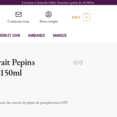
Livraison à domicile (48h), Gratuite à partir de 49.90Eur
0,00
€
0
Contactez-nous
Mon compte
iène et soin
Ambiance
Marque
ait Pepins
 150ml
nnues des extraits de pépins de pamplemousse EPP.