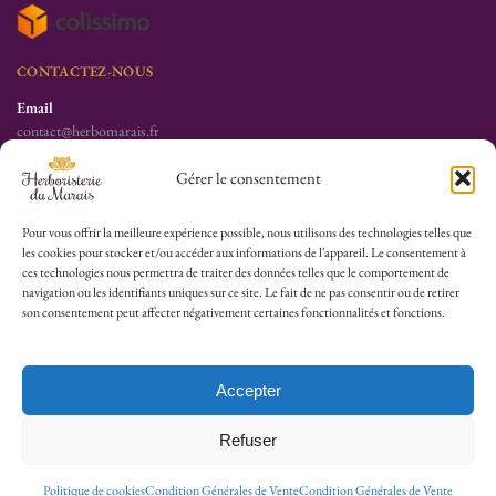
CONTACTEZ-NOUS
Email
contact@herbomarais.fr
Téléphone
Gérer le consentement
+33 6 78 19 34 25
S’adresser à l’herboristerie :
Pour vous offrir la meilleure expérience possible, nous utilisons des technologies telles que
les cookies pour stocker et/ou accéder aux informations de l'appareil. Le consentement à
6 rue des Filles du Calvaire
ces technologies nous permettra de traiter des données telles que le comportement de
75003 Paris
navigation ou les identifiants uniques sur ce site. Le fait de ne pas consentir ou de retirer
France
son consentement peut affecter négativement certaines fonctionnalités et fonctions.
HEURES D’OUVERTURE
Lu-Sa : 10h30/13h30 – 14h30/19h30
Accepter
Dim (Oct à Mai) : 12h/17h30
Refuser
© 2026 Herboristerie du Marais.
Politique de cookies
Condition Générales de Vente
Condition Générales de Vente