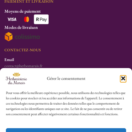
PAIEMENT ET LIVRAISON
Moyens de paiement
Modes de livraison
CONTACTEZ-NOUS
Email
contact@herbomarais.fr
Téléphone
Gérer le consentement
+33 6 78 19 34 25
S’adresser à l’herboristerie :
Pour vous offrir la meilleure expérience possible, nous utilisons des technologies telles que
les cookies pour stocker et/ou accéder aux informations de l'appareil. Le consentement à
6 rue des Filles du Calvaire
ces technologies nous permettra de traiter des données telles que le comportement de
75003 Paris
navigation ou les identifiants uniques sur ce site. Le fait de ne pas consentir ou de retirer
France
son consentement peut affecter négativement certaines fonctionnalités et fonctions.
HEURES D’OUVERTURE