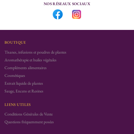
NOS RÉSEAUX SOCIAUX
BOUTIQUE
Tisanes, infusions et poudres de plantes
Aromathérapie et huiles végétales
Compléments alimentaires
Cosmétiques
Extrait liquide de plantes
Sauge, Encens et Resines
LIENS UTILES
Conditions Générales de Vente
Questions fréquemment posées