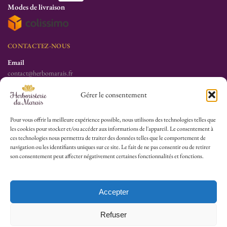
Modes de livraison
CONTACTEZ-NOUS
Email
contact@herbomarais.fr
Téléphone
Gérer le consentement
+33 6 78 19 34 25
S’adresser à l’herboristerie :
Pour vous offrir la meilleure expérience possible, nous utilisons des technologies telles que
les cookies pour stocker et/ou accéder aux informations de l'appareil. Le consentement à
6 rue des Filles du Calvaire
ces technologies nous permettra de traiter des données telles que le comportement de
75003 Paris
navigation ou les identifiants uniques sur ce site. Le fait de ne pas consentir ou de retirer
France
son consentement peut affecter négativement certaines fonctionnalités et fonctions.
HEURES D’OUVERTURE
Lu-Sa : 10h30/13h30 – 14h30/19h30
Accepter
Dim (Oct à Mai) : 12h/17h30
Refuser