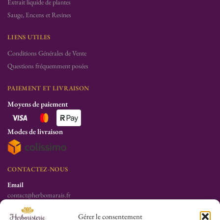
Extrait liquide de plantes
Sauge, Encens et Resines
LIENS UTILES
Conditions Générales de Vente
Questions fréquemment posées
PAIEMENT ET LIVRAISON
Moyens de paiement
Modes de livraison
CONTACTEZ-NOUS
Email
contact@herbomarais.fr
Téléphone
Gérer le consentement