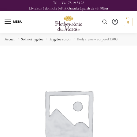
Tel: +33 6 78 19 34 25
Livraison à domicile (48h), Gratuite à partir de 49.90Eur
MENU
0
Accueil
Soins et hygiène
Hygiène et soin
Body creme – corporel 250G
/
/
/