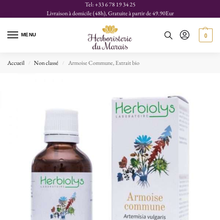
Tel: +33 6 78 19 34 25
Livraison à domicile (48h), Gratuite à partir de 49.90Eur
MENU
0
Accueil
Non classé
Armoise Commune, Extrait bio
/
/