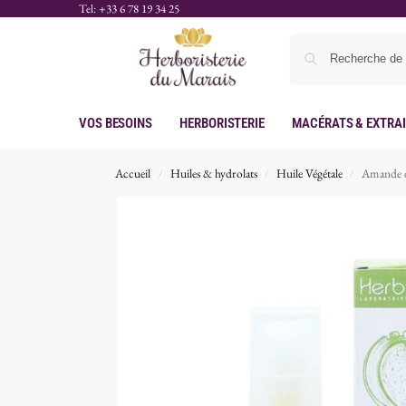
Tel: +33 6 78 19 34 25
Vos Besoins
Herboristerie
Macérats & Extra
Accueil
Huiles & hydrolats
Huile Végétale
Amande d
/
/
/