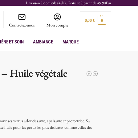
Livraison à domicile (48h), Gratuite à partir de 49.90Eur
0,00
€
0
Contactez-nous
Mon compte
iène et soin
Ambiance
Marque
– Huile végétale
our ses vertus adoucissante, apaisante et protectrice. Sa
nte huile pour les peaux les plus délicates comme celles des