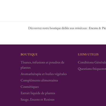
Découvrez notre boutique dédiée aux minéraux :
Encens & Pie
BOUTIQUE
LIENS UTILES
Tisanes, infusions et poudres de
Conditions Générale
plantes
Questions fréquemm
Aromathérapie et huiles végétales
Compléments alimentaires
Cosmétiques
Extrait liquide de plantes
Sauge, Encens et Resines