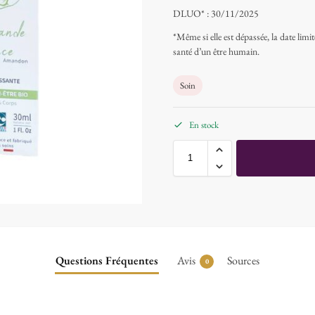
DLUO* : 30/11/2025
*Même si elle est dépassée, la date lim
santé d’un être humain.
Soin
En stock
Questions Fréquentes
Avis
Sources
0