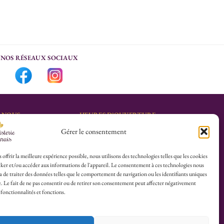
NOS RÉSEAUX SOCIAUX
-NOUS
HEURES D’OUVERTURE
Gérer le consentement
Lu-Sa : 10h30/13h30 –
marais.fr
14h30/19h30
Dim (Oct à Mai) : 12h/17h30
 offrir la meilleure expérience possible, nous utilisons des technologies telles que les cookies
ker et/ou accéder aux informations de l'appareil. Le consentement à ces technologies nous
4 25
 de traiter des données telles que le comportement de navigation ou les identifiants uniques
te. Le fait de ne pas consentir ou de retirer son consentement peut affecter négativement
herboristerie :
 fonctionnalités et fonctions.
es du Calvaire