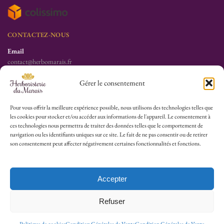
CONTACTEZ-NOUS
Email
contact@herbomarais.fr
Téléphone
Gérer le consentement
+33 6 78 19 34 25
S’adresser à l’herboristerie :
Pour vous offrir la meilleure expérience possible, nous utilisons des technologies telles que
les cookies pour stocker et/ou accéder aux informations de l'appareil. Le consentement à
6 rue des Filles du Calvaire
ces technologies nous permettra de traiter des données telles que le comportement de
75003 Paris
navigation ou les identifiants uniques sur ce site. Le fait de ne pas consentir ou de retirer
France
son consentement peut affecter négativement certaines fonctionnalités et fonctions.
HEURES D’OUVERTURE
Lu-Sa : 10h30/13h30 – 14h30/19h30
Accepter
Dim (Oct à Mai) : 12h/17h30
Refuser
© 2026 Herboristerie du Marais.