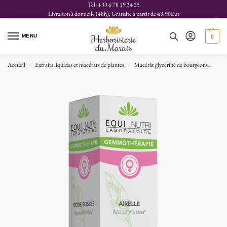
Tel: +33 6 78 19 34 25
Livraison à domicile (48h), Gratuite à partir de 49.90Eur
MENU
0
Accueil
Extraits liquides et macérats de plantes
Macérât glycériné de bourgeons
Air
/
/