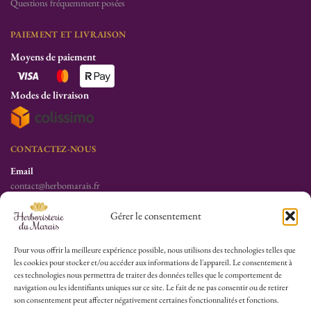
Questions fréquemment posées
PAIEMENT ET LIVRAISON
Moyens de paiement
Modes de livraison
CONTACTEZ-NOUS
Email
contact@herbomarais.fr
Téléphone
Gérer le consentement
+33 6 78 19 34 25
S’adresser à l’herboristerie :
Pour vous offrir la meilleure expérience possible, nous utilisons des technologies telles que
les cookies pour stocker et/ou accéder aux informations de l'appareil. Le consentement à
6 rue des Filles du Calvaire
ces technologies nous permettra de traiter des données telles que le comportement de
75003 Paris
navigation ou les identifiants uniques sur ce site. Le fait de ne pas consentir ou de retirer
France
son consentement peut affecter négativement certaines fonctionnalités et fonctions.