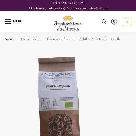
Tel: +33 6 78 19 34 25
Livraison à domicile (48h), Gratuite à partir de 49.90Eur
MENU
0
Accueil
Herboristerie
Tisanes et infusions
Achillée Millefeuille – Feuille
/
/
/