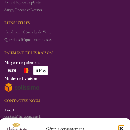
Extrait liquide de plantes
Sauge, Encens et Resines
LIENS UTILES
Conditions Générales de Vente
Questions fréquemment posées
PAIEMENT ET LIVRAISON
Moyens de paiement
Modes de livraison
CONTACTEZ-NOUS
Email
contact@herbomarais.fr
Téléphone
Gérer le consentement