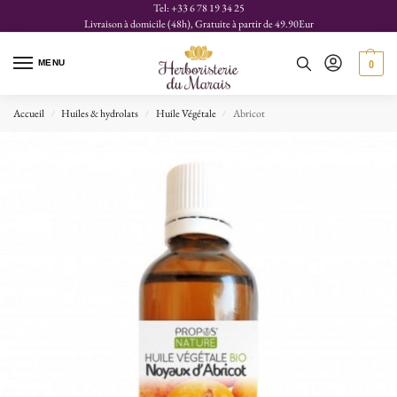
Tel: +33 6 78 19 34 25
Livraison à domicile (48h), Gratuite à partir de 49.90Eur
MENU
0
Accueil
Huiles & hydrolats
Huile Végétale
Abricot
/
/
/