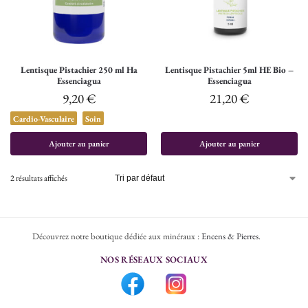
Lentisque Pistachier 250 ml Ha
Lentisque Pistachier 5ml HE Bio –
Essenciagua
Essenciagua
9,20
€
21,20
€
Cardio-Vasculaire
Soin
Ajouter au panier
Ajouter au panier
2 résultats affichés
Découvrez notre boutique dédiée aux minéraux :
Encens & Pierres
.
NOS RÉSEAUX SOCIAUX