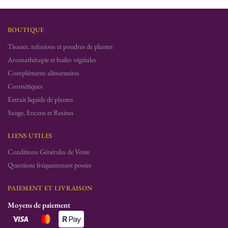
BOUTIQUE
Tisanes, infusions et poudres de plantes
Aromathérapie et huiles végétales
Compléments alimentaires
Cosmétiques
Extrait liquide de plantes
Sauge, Encens et Resines
LIENS UTILES
Conditions Générales de Vente
Questions fréquemment posées
PAIEMENT ET LIVRAISON
Moyens de paiement