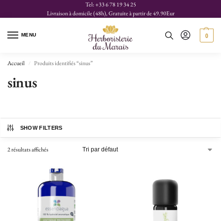
Tel: +33 6 78 19 34 25
Livraison à domicile (48h), Gratuite à partir de 49.90Eur
MENU
0
Accueil
Produits identifiés “sinus”
/
sinus
SHOW FILTERS
2 résultats affichés