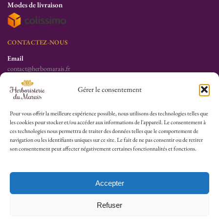
Modes de livraison
CONTACTEZ-NOUS
Email
contact@herbomarais.fr
Téléphone
Gérer le consentement
+33 6 78 19 34 25
S’adresser à l’herboristerie :
Pour vous offrir la meilleure expérience possible, nous utilisons des technologies telles que
les cookies pour stocker et/ou accéder aux informations de l'appareil. Le consentement à
6 rue des Filles du Calvaire
ces technologies nous permettra de traiter des données telles que le comportement de
75003 Paris
navigation ou les identifiants uniques sur ce site. Le fait de ne pas consentir ou de retirer
France
son consentement peut affecter négativement certaines fonctionnalités et fonctions.
HEURES D’OUVERTURE
Lu-Sa : 10h30/13h30 – 14h30/19h30
Accepter
Dim (Oct à Mai) : 12h/17h30
Refuser