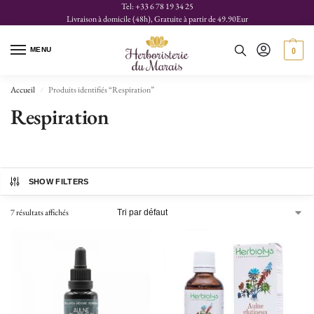
Tel: +33 6 78 19 34 25
Livraison à domicile (48h), Gratuite à partir de 49.90Eur
MENU
0
Accueil
Produits identifiés “Respiration”
/
Respiration
SHOW FILTERS
7 résultats affichés