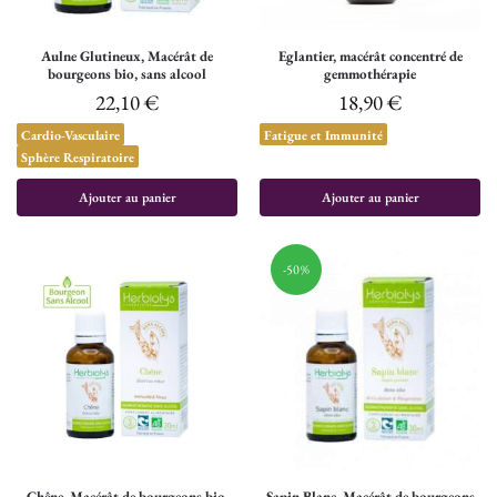
Aulne Glutineux, Macérât de
Eglantier, macérât concentré de
bourgeons bio, sans alcool
gemmothérapie
22,10
€
18,90
€
Cardio-Vasculaire
Fatigue et Immunité
Sphère Respiratoire
Ajouter au panier
Ajouter au panier
-50%
Chêne, Macérât de bourgeons bio,
Sapin Blanc, Macérât de bourgeons