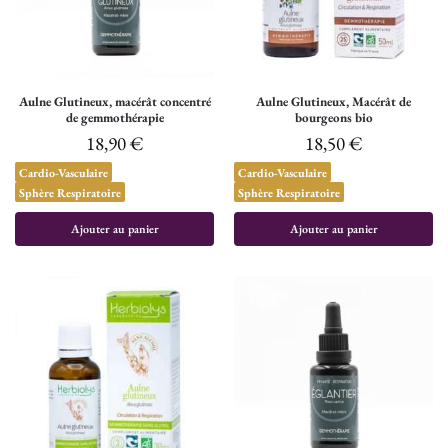
Aulne Glutineux, macérât concentré
Aulne Glutineux, Macérât de
de gemmothérapie
bourgeons bio
18,90
€
18,50
€
Cardio-Vasculaire
Cardio-Vasculaire
Sphère Respiratoire
Sphère Respiratoire
Ajouter au panier
Ajouter au panier