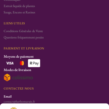
Extrait liquide de plantes
Sauge, Encens et Resines
LIENS UTILES
Conditions Générales de Vente
Questions fréquemment posées
PAIEMENT ET LIVRAISON
Moyens de paiement
Modes de livraison
CONTACTEZ-NOUS
Email
contact@herbomarais.fr