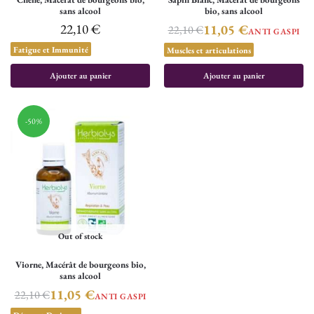
sans alcool
bio, sans alcool
22,10
€
11,05
€
22,10
€
ANTI GASPI
Fatigue et Immunité
Muscles et articulations
Ajouter au panier
Ajouter au panier
-50%
Out of stock
Viorne, Macérât de bourgeons bio,
sans alcool
11,05
€
22,10
€
ANTI GASPI